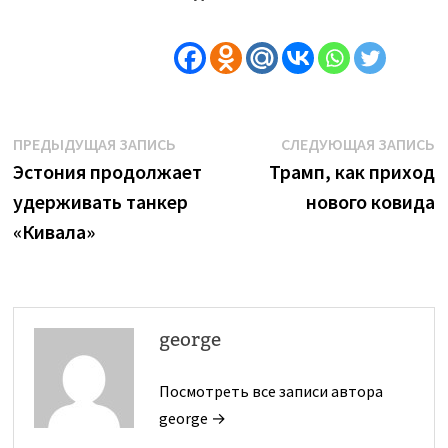
Навигация
Предыдущая
С
ПРЕДЫДУЩАЯ ЗАПИСЬ
СЛЕДУЮЩАЯ ЗАПИСЬ
запись:
з
Эстония продолжает
Трамп, как приход
по
удерживать танкер
нового ковида
записям
«Кивала»
george
Посмотреть все записи автора
george →