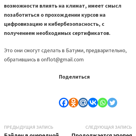
возможности влиять на климат, имеет смысл
позаботиться о прохождении курсов на
цифровизацию и кибербезопасность, с
получением необходимых сертификатов.
Это они смогут сделать в Батуми, предварительно,
обратившись в onflot@gmail.com
Поделиться
Навигация
Предыдущая
С
ПРЕДЫДУЩАЯ ЗАПИСЬ
СЛЕДУЮЩАЯ ЗАПИСЬ
запись:
з
Байден в очередной
Продолжается эпопея