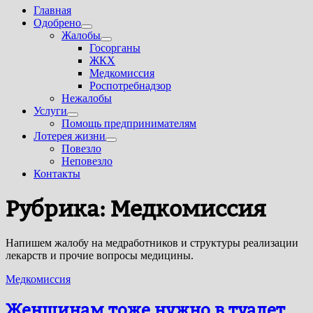
Главная
Одобрено
Показать
Жалобы
подменю
Показать
Госорганы
подменю
ЖКХ
Медкомиссия
Роспотребнадзор
Нежалобы
Услуги
Показать
Помощь предпринимателям
подменю
Лотерея жизни
Показать
Повезло
подменю
Неповезло
Контакты
Рубрика:
Медкомиссия
Напишем жалобу на медработников и структуры реализации
лекарств и прочие вопросы медицины.
Медкомиссия
Женщинам тоже нужно в туалет