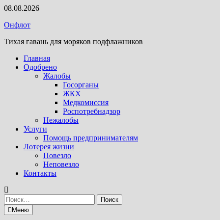
Перейти
08.08.2026
к
Онфлот
содержимому
Тихая гавань для моряков подфлажников
Главная
Одобрено
Жалобы
Госорганы
ЖКХ
Медкомиссия
Роспотребнадзор
Нежалобы
Услуги
Помощь предпринимателям
Лотерея жизни
Повезло
Неповезло
Контакты
Найти:
Меню