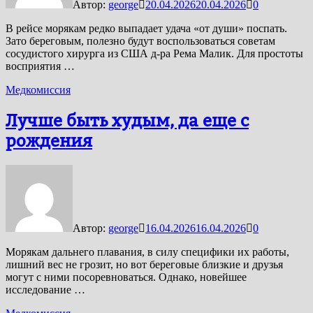
Автор:
george
20.04.2026
20.04.2026
0
В рейсе морякам редко выпадает удача «от души» поспать.
Зато береговым, полезно будут воспользоваться советам
сосудистого хирурга из США д-ра Рема Малик. Для простоты
восприятия …
Медкомиссия
Лучше быть худым, да еще с
рождения
Автор:
george
16.04.2026
16.04.2026
0
Морякам дальнего плавания, в силу специфики их работы,
лишний вес не грозит, но вот береговые близкие и друзья
могут с ними посоревноваться. Однако, новейшее
исследование …