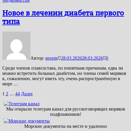
Медкомиссия
Новое в лечении диабета первого
типа
Автор:
george
28.03.2026
28.03.2026
0
Среди членов плавсостава, по понятным причинам, едва ли
можно встретить больных диабетом, но члены семей моряков
к, сожалению, могут иметь эту, очень распространённую в
мире …
Пагинация
1
2
…
44
Далее
записей
Мы открыли телеграм канал для русскоговорящих моряков
подфлажников!
Морские документы на месте и удаленно