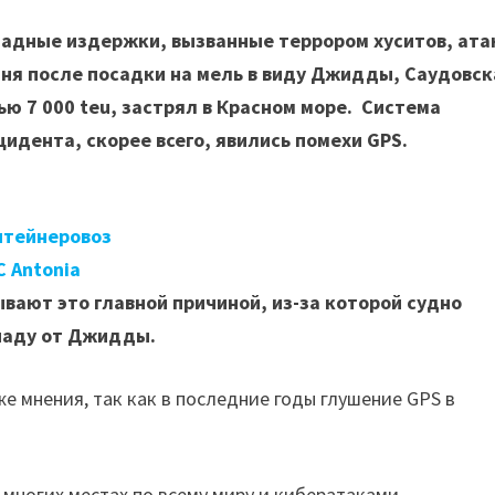
мадные издержки, вызванные террором хуситов, ата
 дня после посадки на мель в виду Джидды, Саудовс
ю 7 000 teu, застрял в Красном море. Система
идента, скорее всего, явились помехи GPS.
нтейнеровоз
 Antonia
вают это главной причиной, из-за которой судно
ападу от Джидды.
же мнения, так как в последние годы глушение GPS в
многих местах по всему миру и кибератаками,