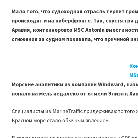
Мало того, что судоходная отрасль терпит гро
происходят и на киберфронте. Так, спустя три
Аравия, контейнеровоз MSC Antonia вместимость
слежения за судном показала, что причиной инц
Ко
MSC
Морские аналитики из компании Windward, назы
попало на мель недалеко от отмели Элиза к Х
Специалисты из MarineTraffic придерживаютс того 
Красном море стало обычным явлением.
В связи с участившимися случаями подмены GPS во 