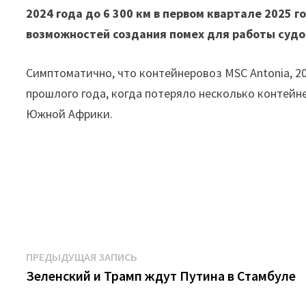
2024 года до 6 300 км в первом квартале 2025 
возможностей создания помех для работы судо
Симптоматично, что контейнеровоз MSC Antonia, 200
прошлого года, когда потеряло несколько контейне
Южной Африки.
Навигация
Предыдущая
ПРЕДЫДУЩАЯ ЗАПИСЬ
запись:
Зеленский и Трамп ждут Путина в Стамбуле
по