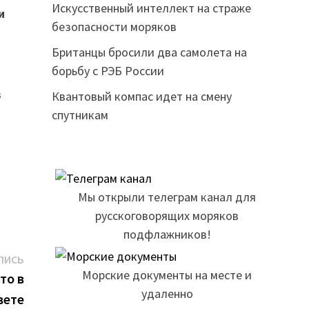
Искусственный интеллект на страже
и
безопасности моряков
Британцы бросили два самолета на
борьбу с РЭБ России
в
Квантовый компас идет на смену
спутникам
Мы открыли телеграм канал для
русскоговорящих моряков
подфлажников!
Следующая
ПИСЬ
Морские документы на месте и
запись:
то в
удаленно
вете