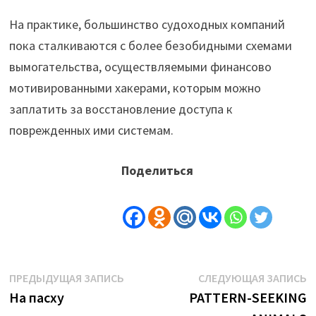
На практике, большинство судоходных компаний
пока сталкиваются с более безобидными схемами
вымогательства, осуществляемыми финансово
мотивированными хакерами, которым можно
заплатить за восстановление доступа к
поврежденных ими системам.
Поделиться
Навигация
Предыдущая
С
ПРЕДЫДУЩАЯ ЗАПИСЬ
СЛЕДУЮЩАЯ ЗАПИСЬ
запись:
з
На пасху
PATTERN-SEEKING
по