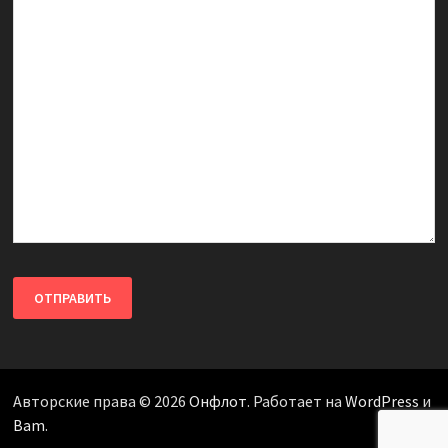
Авторские права © 2026
Онфлот
. Работает на
WordPress
и
Bam
.