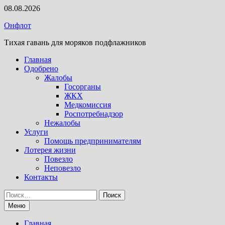
Перейти
08.08.2026
к
Онфлот
содержимому
Тихая гавань для моряков подфлажников
Главная
Одобрено
Жалобы
Госорганы
ЖКХ
Медкомиссия
Роспотребнадзор
Нежалобы
Услуги
Помощь предпринимателям
Лотерея жизни
Повезло
Неповезло
Контакты
Найти:
Меню
Главная