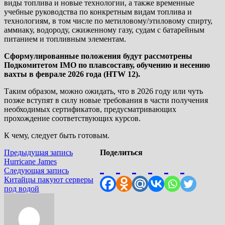
виды топлива и новые технологии, а также временные
учебные руководства по конкретным видам топлива и
технологиям, в том числе по метиловому/этиловому спирту,
аммиаку, водороду, сжиженному газу, судам с батарейным
питанием и топливным элементам.
Сформулированные положения будут рассмотрены
Подкомитетом IMO по плавсоставу, обучению и несению
вахты в феврале 2026 года (HTW 12).
Таким образом, можно ожидать, что в 2026 году или чуть
позже вступят в силу новые требования в части получения
необходимых сертификатов, предусматривающих
прохождение соответствующих курсов.
К чему, следует быть готовым.
Навигация
Предыдущая
Предыдущая запись
Поделиться
запись:
Hurricane James
по
Следующая
Следующая запись
записям
запись:
Китайцы пакуют серверы
под водой