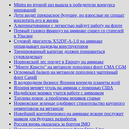
Mintra во второй раз вышла в победители конкурса
инноваций
Дети видят прекрасное будущее, но взрослые не спешат
воплотить его в жизнь
Альтернативщики с легкостью найдут работу на флоте
Первый газовоз француз на аммиаке сошел со стапелей
в Ульсане
Судовой двигатель X52DF-A-1.0 на аммиаке
оправдывает надежды конструкторов
Тренированный капитан должен понравиться
судовладельцу
Норвежский лес поедет в Европу на аммиаке
"Монте Кристо" на метаноле пополнил флот CMA CGM
Огромный балкер на метаноле пополнил чартерный
флот Cargill
В водородном бизнесе Япония впереди планеты всей
Япония меняет уголь на аммиак с помощью США
Индийские моряки учатся работе с аммиаком
Топлива новое, а проблемы моряков старые
Норвежские зеленые одобряют строительство крупного
цементовоза на метаноле
Новейший контейнеровоз на аммиаке вскоре послужит
маяком для будущих разработок
Россия вновь оказалась за бортом IMO