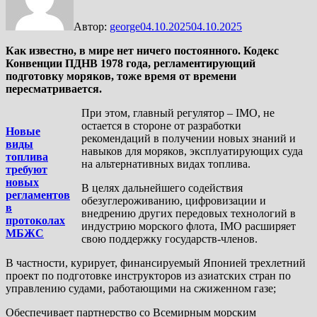
Автор:
george
04.10.2025
04.10.2025
Как известно, в мире нет ничего постоянного. Кодекс
Конвенции ПДНВ 1978 года, регламентирующий
подготовку моряков, тоже время от времени
пересматривается.
При этом, главный регулятор – IMO, не
остается в стороне от разработки
Новые
рекомендаций в получении новых знаний и
виды
навыков для моряков, эксплуатирующих суда
топлива
на альтернативных видах топлива.
требуют
новых
В целях дальнейшего содействия
регламентов
обезуглероживанию, цифровизации и
в
внедрению других передовых технологий в
протоколах
индустрию морского флота, IMO расширяет
МБЖС
свою поддержку государств-членов.
В частности, курирует, финансируемый Японией трехлетний
проект по подготовке инструкторов из азиатских стран по
управлению судами, работающими на сжиженном газе;
Обеспечивает партнерство со Всемирным морским