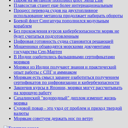
Паром на метаноле пополнил флот Stena Line
Плавсостав станет еще более интернациональным
Процесс перевода судов на двухтопливное
использование метанола продолжает набирать обороты
Боевой флот Сингапура пополнился модульным
кораблем
Без прохождения курсов кибербезопасности моряк не
будет считаться подготовленным
Цифровая готовность судна становится решающей
Мошенники обзаводятся морскими документами
государства Сен-Мартен
В Индии озаботились фальшивыми сертификатами
моряков
Моряки из Индии получают знания и практический
опыт работы с СПГ и аммиаком
Морякам есть смысл заранее озаботиться получением
сертификатов по цифровизации и кибербезопасности
Закончив курсы в Японии, моряки могут рассчитывать
на хорошую работу
Сахалинский "водородный" диплом изменит жизнь
моряка
Судовой повар - это уход от проблем и приход твердой
валюты
Морякам советуем держать нос по ветру