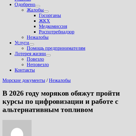
Одобрено
Показать
Жалобы
подменю
Показать
Госорганы
подменю
ЖКХ
Медкомиссия
Роспотребнадзор
Нежалобы
Услуги
Показать
Помощь предпринимателям
подменю
Лотерея жизни
Показать
Повезло
подменю
Неповезло
Контакты
Морские документы
/
Нежалобы
В 2026 году моряков обяжут пройти
курсы по цифровизации и работе с
альтернативным топливом