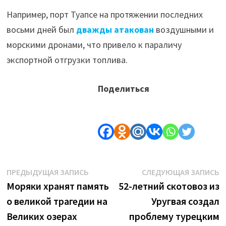
Например, порт Туапсе на протяжении последних
восьми дней был
дважды атакован
воздушными и
морскими дронами, что привело к параличу
экспортной отгрузки топлива.
Поделиться
Навигация
Предыдущая
С
ПРЕДЫДУЩАЯ ЗАПИСЬ
СЛЕДУЮЩАЯ ЗАПИСЬ
запись:
з
Моряки хранят память
52-летний скотовоз из
по
о великой трагедии на
Уругвая создал
записям
Великих озерах
проблему турецким