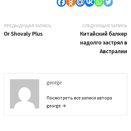
Навигация
Предыдущая
С
ПРЕДЫДУЩАЯ ЗАПИСЬ
СЛЕДУЮЩАЯ ЗАПИСЬ
запись:
з
Or Shovaly Plus
Китайский балкер
по
надолго застрял в
записям
Австралии
george
Посмотреть все записи автора
george →