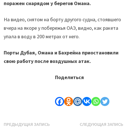
поражен снарядом у берегов Омана.
На видео, снятом на борту другого судна, стоявшего
вчера на якоре у побережья ОАЭ, видно, как ракета
упала в воду в 200 метрах от него.
Порты Дубая, Омана и Бахрейна приостановили
свою работу после воздушных атак.
Поделиться
Навигация
Предыдущая
С
ПРЕДЫДУЩАЯ ЗАПИСЬ
СЛЕДУЮЩАЯ ЗАПИСЬ