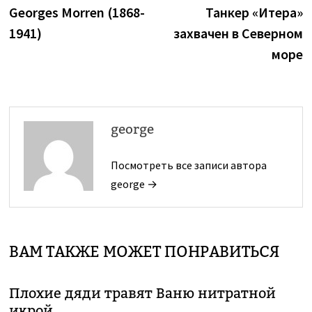
запись:
з
Georges Morren (1868-
Танкер «Итера»
по
1941)
захвачен в Северном
записям
море
george
Посмотреть все записи автора
george →
ВАМ ТАКЖЕ МОЖЕТ ПОНРАВИТЬСЯ
Плохие дяди травят Ваню нитратной
икрой