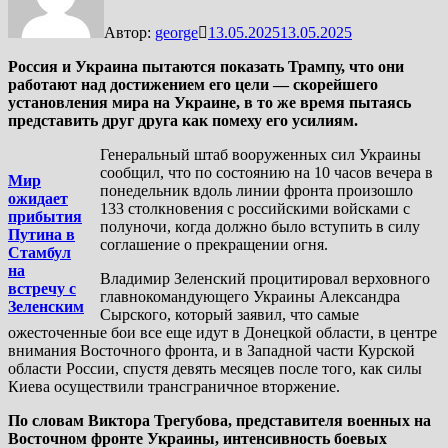
Автор:
george
13.05.2025
13.05.2025
Россия и Украина пытаются показать Трампу, что они
работают над достижением его цели — скорейшего
установления мира на Украине, в то же время пытаясь
представить друг друга как помеху его усилиям.
Генеральный штаб вооруженных сил Украины
сообщил, что по состоянию на 10 часов вечера в
Мир
понедельник вдоль линии фронта произошло
ожидает
133 столкновения с российскими войсками с
прибытия
полуночи, когда должно было вступить в силу
Путина в
соглашение о прекращении огня.
Стамбул
на
Владимир Зеленский процитировал верховного
встречу с
главнокомандующего Украины Александра
Зеленским
Сырского, который заявил, что самые
ожесточенные бои все еще идут в Донецкой области, в центре
внимания Восточного фронта, и в Западной части Курской
области России, спустя девять месяцев после того, как силы
Киева осуществили трансграничное вторжение.
По словам Виктора Трегубова, представителя военных на
Восточном фронте Украины, интенсивность боевых