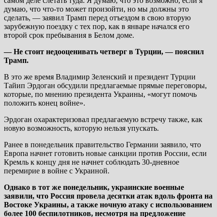
самом деле слетать туда. Я думаю, что это возможно, если я
думаю, что что-то может произойти, но мы должны это
сделать, — заявил Трамп перед отъездом в свою вторую
зарубежную поездку с тех пор, как в январе начался его
второй срок пребывания в Белом доме.
— Не стоит недооценивать четверг в Турции, — пояснил
Трамп.
В это же время Владимир Зеленский и президент Турции
Тайип Эрдоган обсудили предлагаемые прямые переговоры,
которые, по мнению президента Украины, «могут помочь
положить конец войне».
Эрдоган охарактеризовал предлагаемую встречу также, как
новую возможность, которую нельзя упускать.
Ранее в понедельник правительство Германии заявило, что
Европа начнет готовить новые санкции против России, если
Кремль к концу дня не начнет соблюдать 30-дневное
перемирие в войне с Украиной.
Однако в тот же понедельник, украинские военные
заявили, что Россия провела десятки атак вдоль фронта на
Востоке Украины, а также ночную атаку с использованием
более 100 беспилотников, несмотря на предложение