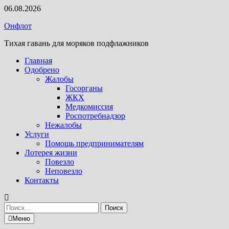
Перейти
06.08.2026
к
Онфлот
содержимому
Тихая гавань для моряков подфлажников
Главная
Одобрено
Жалобы
Госорганы
ЖКХ
Медкомиссия
Роспотребнадзор
Нежалобы
Услуги
Помощь предпринимателям
Лотерея жизни
Повезло
Неповезло
Контакты
Найти:
Меню