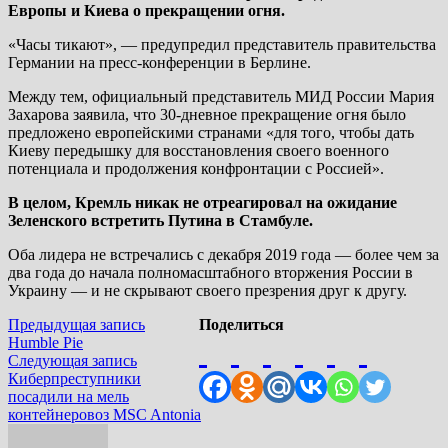
Европы и Киева о прекращении огня.
«Часы тикают», — предупредил представитель правительства
Германии на пресс-конференции в Берлине.
Между тем, официальный представитель МИД России Мария
Захарова заявила, что 30-дневное прекращение огня было
предложено европейскими странами «для того, чтобы дать
Киеву передышку для восстановления своего военного
потенциала и продолжения конфронтации с Россией».
В целом, Кремль никак не отреагировал на ожидание
Зеленского встретить Путина в Стамбуле.
Оба лидера не встречались с декабря 2019 года — более чем за
два года до начала полномасштабного вторжения России в
Украину — и не скрывают своего презрения друг к другу.
Навигация
Предыдущая
Предыдущая запись
Поделиться
запись:
Humble Pie
по
Следующая
Следующая запись
запись:
Киберпреступники
записям
посадили на мель
контейнеровоз MSC Antonia