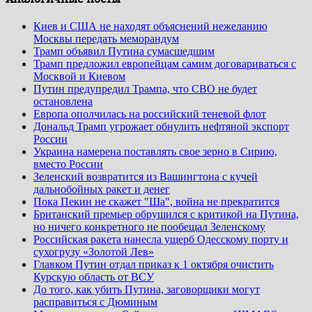
Киев и США не находят объяснений нежеланию
Москвы передать меморандум
Трамп объявил Путина сумасшедшим
Трамп предложил европейцам самим договариваться с
Москвой и Киевом
Путин предупредил Трампа, что СВО не будет
остановлена
Европа ополчилась на российский теневой флот
Дональд Трамп угрожает обнулить нефтяной экспорт
России
Украина намерена поставлять свое зерно в Сирию,
вместо России
Зеленский возвратится из Вашингтона с кучей
дальнобойных ракет и денег
Пока Пекин не скажет "Ша", война не прекратится
Британский премьер обрушился с критикой на Путина,
но ничего конкретного не пообещал Зеленскому
Российская ракета нанесла ущерб Одесскому порту и
сухогрузу «Золотой Лев»
Главком Путин отдал приказ к 1 октября очистить
Курскую область от ВСУ
До того, как убить Путина, заговорщики могут
расправиться с Дюминым