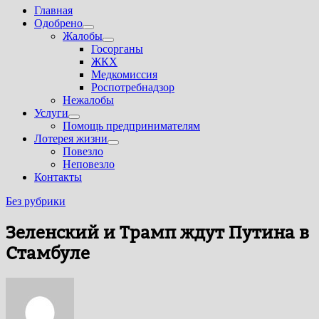
Главная
Одобрено
Показать
Жалобы
подменю
Показать
Госорганы
подменю
ЖКХ
Медкомиссия
Роспотребнадзор
Нежалобы
Услуги
Показать
Помощь предпринимателям
подменю
Лотерея жизни
Показать
Повезло
подменю
Неповезло
Контакты
Без рубрики
Зеленский и Трамп ждут Путина в
Стамбуле