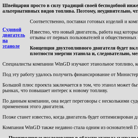
Швейцария просто в силу традиций своей бесподобной инже
альтернативных видов топлива. Поэтому, неудивительно, ч
Соответственно, поставки готовых изделий и ком
Судовой
Известно, что новый двигатель, работа над котор
двигатель
отзывы от первых пользователей и общественных
на
этаноле
Концепция двухтопливного двигателя будет вк
плотности энергии этанола и, следовательно, м
Специалисты компании WinGD изучают этанольное топливо, кот
Под эту работу удалось получить финансирование от Министе
Большой плюс проекта заключается в том, что этанол может б
рынках, что повышает интерес к новому топливу.
По данным компании, она ведет переговоры с несколькими су
применения этого двигателя.
Позже станет известно, когда двигатель будет оптимизирован 
Компания WinGD также недавно стала одним из основателей Гл
— Производимые исследования в области этанола сыграли 