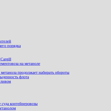
ителей
шего порядка
argill
ементовоза на метаноле
е метанола продолжает набирать обороты
быденность флота
пливом
е суда контейнеровозы
метанолом