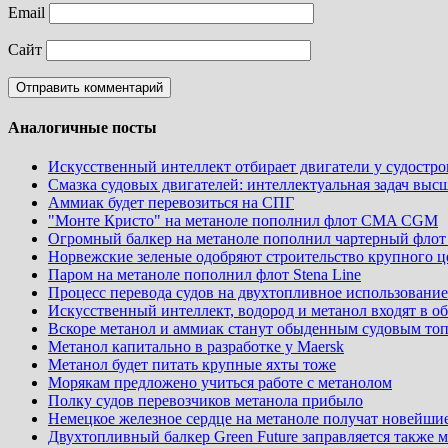
Email
Сайт
Аналогичные посты
Искусственный интеллект отбирает двигатели у судостро
Смазка судовых двигателей: интеллектуальная задач выс
Аммиак будет перевозиться на СПГ
"Монте Кристо" на метаноле пополнил флот CMA CGM
Огромный балкер на метаноле пополнил чартерный флот C
Норвежские зеленые одобряют строительство крупного ц
Паром на метаноле пополнил флот Stena Line
Процесс перевода судов на двухтопливное использовани
Искусственный интеллект, водород и метанол входят в о
Вскоре метанол и аммиак станут обыденным судовым то
Метанол капитально в разработке у Maersk
Метанол будет питать крупные яхты тоже
Морякам предложено учиться работе с метанолом
Полку судов перевозчиков метанола прибыло
Немецкое железное сердце на метаноле получат новейши
Двухтопливный балкер Green Future заправляется также 