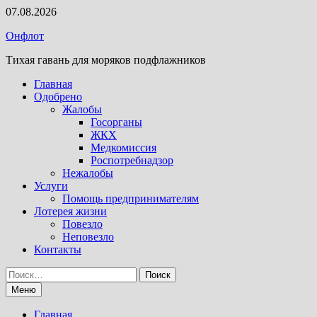
Перейти
07.08.2026
к
Онфлот
содержимому
Тихая гавань для моряков подфлажников
Главная
Одобрено
Жалобы
Госорганы
ЖКХ
Медкомиссия
Роспотребнадзор
Нежалобы
Услуги
Помощь предпринимателям
Лотерея жизни
Повезло
Неповезло
Контакты
Найти:
Меню
Главная