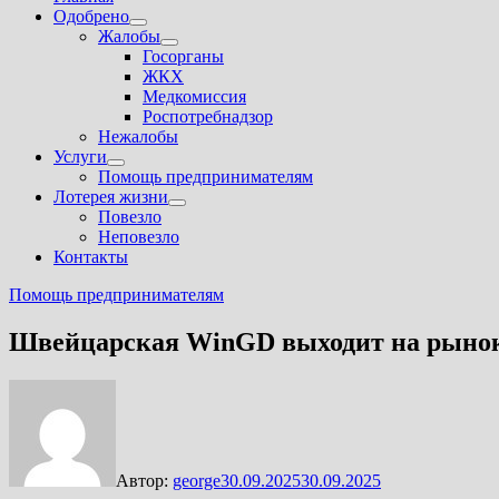
Одобрено
Показать
Жалобы
подменю
Показать
Госорганы
подменю
ЖКХ
Медкомиссия
Роспотребнадзор
Нежалобы
Услуги
Показать
Помощь предпринимателям
подменю
Лотерея жизни
Показать
Повезло
подменю
Неповезло
Контакты
Помощь предпринимателям
Швейцарская WinGD выходит на рынок 
Автор:
george
30.09.2025
30.09.2025