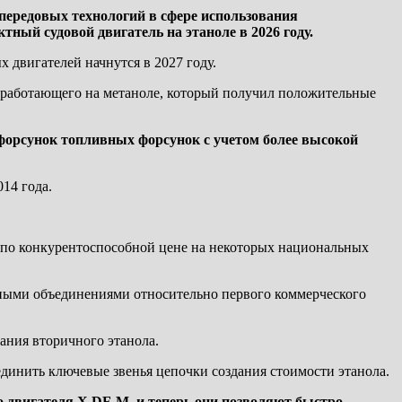
передовых технологий в сфере использования
ный судовой двигатель на этаноле в 2026 году.
двигателей начнутся в 2027 году.
M, работающего на метаноле, который получил положительные
форсунок топливных форсунок с учетом более высокой
14 года.
н по конкурентоспособной цене на некоторых национальных
нными объединениями относительно первого коммерческого
вания вторичного этанола.
динить ключевые звенья цепочки создания стоимости этанола.
 двигателя X DF-M, и теперь они позволяют быстро