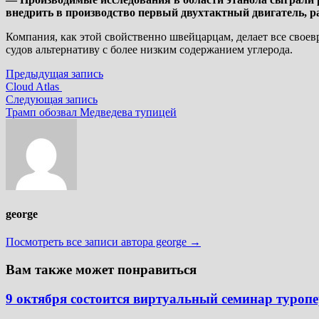
внедрить в производство первый двухтактный двигатель, р
Компания, как этой свойственно швейцарцам, делает все свое
судов альтернативу с более низким содержанием углерода.
Навигация
Предыдущая
Предыдущая запись
запись:
Cloud Atlas
по
Следующая
Следующая запись
записям
запись:
Трамп обозвал Медведева тупицей
george
Посмотреть все записи автора george →
Вам также может понравиться
9 октября состоится виртуальный семинар туроп