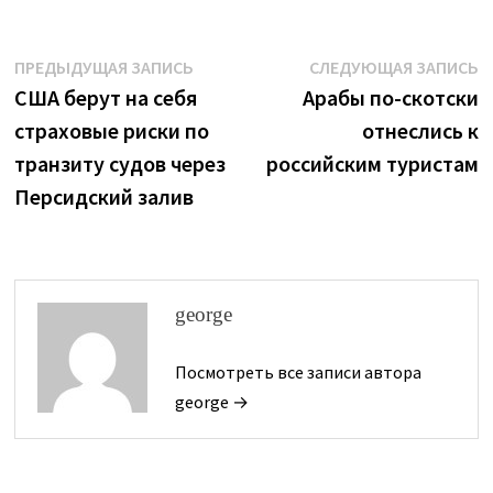
Навигация
Предыдущая
С
ПРЕДЫДУЩАЯ ЗАПИСЬ
СЛЕДУЮЩАЯ ЗАПИСЬ
запись:
з
США берут на себя
Арабы по-скотски
по
страховые риски по
отнеслись к
записям
транзиту судов через
российским туристам
Персидский залив
george
Посмотреть все записи автора
george →