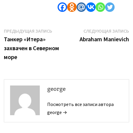
Навигация
Предыдущая
С
ПРЕДЫДУЩАЯ ЗАПИСЬ
СЛЕДУЮЩАЯ ЗАПИСЬ
запись:
з
Танкер «Итера»
Abraham Manievich
по
захвачен в Северном
записям
море
george
Посмотреть все записи автора
george →