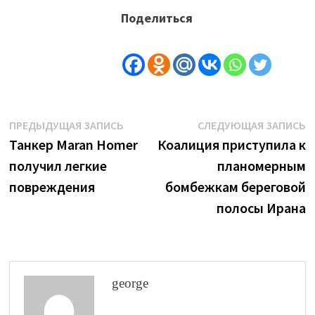
Поделиться
Навигация
Предыдущая
С
ПРЕДЫДУЩАЯ ЗАПИСЬ
СЛЕДУЮЩАЯ ЗАПИСЬ
запись:
з
Танкер Maran Homer
Коалиция приступила к
по
получил легкие
планомерным
записям
повреждения
бомбежкам береговой
полосы Ирана
george