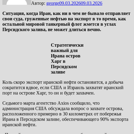
Автор:
george
09.03.2026
09.03.2026
Ситуация, когда Иран, как ни в чем не бывало отправляет
свои суда, груженные нефтью на экспорт в то время, как
остальной мировой танкерный флот жмется в углах
Персидского залива, не может длиться вечно.
Стратегически
важный для
Ирана остров
Харг в
Персидском
заливе
Коль скоро экспорт иранской нефти остановится, а добыча
сократится вдвое, если США и Израиль захватят иранский
порт на острове Харг, то он и будет захвачен.
Седьмого марта агентство Axios сообщило, что
администрация США обсуждала вопрос о захвате острова,
расположенного примерно в 30 километрах от побережья
Ирана в Персидском заливе, обеспечивающего 90% экспорта
иранской нефти.