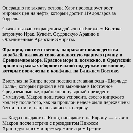
Операцию по захвату острова Харг провоцирует рост
мировых цен на нефть, который достиг 119 долларов за
баррель.
Скачок вызван сокращением добычи на Ближнем Востоке
затронуло Ирак, Кувейт, Саудовскую Аравию и
Объединенные Арабские Эмираты.
Франция, соответственно, направляет около десятка
кораблей, включая свою авианосную ударную группу, в
Средиземное море, Красное море и, возможно, в Ормузский
пролив в рамках оборонительной поддержки союзников,
которые вовлечены в конфликт на Ближнем Востоке.
Выступая на Кипре перед посещением авианосца «Шарль де
Голль», который прибыл в эти выходные в Восточное
Средиземноморье, крайне непопулярный президент
Эммануэль Макрон попытался успокоить своего кипрского
коллегу после того, как на прошлой неделе были перехвачены
беспилотники, направлявшиеся к острову.
— Когда нападают на Кипр, нападают и на Европу, — заявил
Макрон после встречи с президентом Никосом
Христодулидисом и премьер-министром Греции