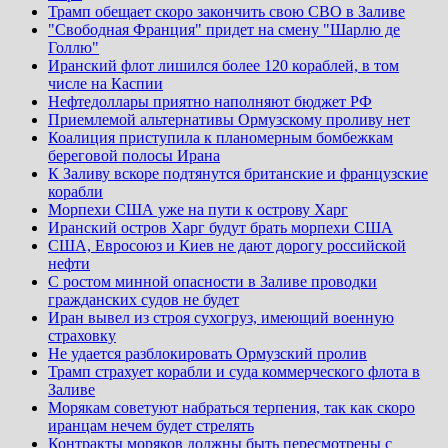
Трамп обещает скоро закончить свою СВО в Заливе
"Свободная Франция" придет на смену "Шарлю де
Голлю"
Иранский флот лишился более 120 кораблей, в том
числе на Каспии
Нефтедоллары приятно наполняют бюджет РФ
Приемлемой альтернативы Ормузскому проливу нет
Коалиция приступила к планомерным бомбежкам
береговой полосы Ирана
К Заливу вскоре подтянутся британские и французские
корабли
Морпехи США уже на пути к острову Харг
Иранский остров Харг будут брать морпехи США
США, Евросоюз и Киев не дают дорогу российской
нефти
С ростом минной опасности в Заливе проводки
гражданских судов не будет
Иран вывел из строя сухогруз, имеющий военную
страховку
Не удается разблокировать Ормузский пролив
Трамп страхует корабли и суда коммерческого флота в
Заливе
Морякам советуют набраться терпения, так как скоро
иранцам нечем будет стрелять
Контракты моряков должны быть пересмотрены с