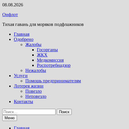
Перейти
08.08.2026
к
Онфлот
содержимому
Тихая гавань для моряков подфлажников
Главная
Одобрено
Жалобы
Госорганы
ЖКХ
Медкомиссия
Роспотребнадзор
Нежалобы
Услуги
Помощь предпринимателям
Лотерея жизни
Повезло
Неповезло
Контакты
Найти:
Меню
Главная