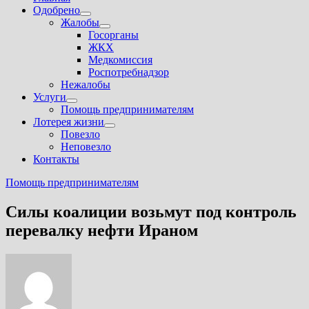
Одобрено
Показать
Жалобы
подменю
Показать
Госорганы
подменю
ЖКХ
Медкомиссия
Роспотребнадзор
Нежалобы
Услуги
Показать
Помощь предпринимателям
подменю
Лотерея жизни
Показать
Повезло
подменю
Неповезло
Контакты
Помощь предпринимателям
Силы коалиции возьмут под контроль
перевалку нефти Ираном