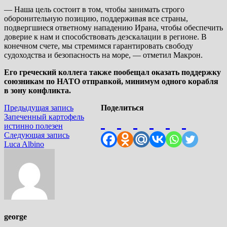
— Наша цель состоит в том, чтобы занимать строго
оборонительную позицию, поддерживая все страны,
подвергшиеся ответному нападению Ирана, чтобы обеспечить
доверие к нам и способствовать деэскалации в регионе. В
конечном счете, мы стремимся гарантировать свободу
судоходства и безопасность на море, — отметил Макрон.
Его греческий коллега также пообещал оказать поддержку
союзникам по НАТО отправкой, минимум одного корабля
в зону конфликта.
Навигация
Предыдущая
Предыдущая запись
Поделиться
запись:
Запеченный картофель
по
истинно полезен
записям
Следующая
Следующая запись
запись:
Luca Albino
george