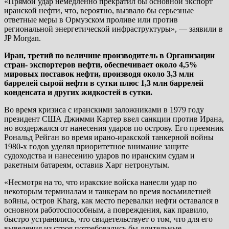
«Прямой удар немедленно прекратил бы основной экспорт
иранской нефти, что, вероятно, вызвало бы серьезные
ответные меры в Ормузском проливе или против
региональной энергетической инфраструктуры», — заявили в
JP Morgan.
Иран, третий по величине производитель в Организации
стран- экспортеров нефти, обеспечивает около 4,5%
мировых поставок нефти, производя около 3,3 млн
баррелей сырой нефти в сутки плюс 1,3 млн баррелей
конденсата и других жидкостей в сутки.
Во время кризиса с иранскими заложниками в 1979 году
президент США Джимми Картер ввел санкции против Ирана,
но воздержался от нанесения ударов по острову. Его преемник
Рональд Рейган во время ирано-иракской танкерной войны
1980-х годов уделял приоритетное внимание защите
судоходства и нанесению ударов по иранским судам и
ракетным батареям, оставив Харг нетронутым.
«Несмотря на то, что иракские войска нанесли удар по
некоторым терминалам и танкерам во время восьмилетней
войны, остров Kharg, как место перевалки нефти оставался в
основном работоспособным, а повреждения, как правило,
быстро устранялись, что свидетельствует о том, что для его
выведения из строя потребовались бы длительные