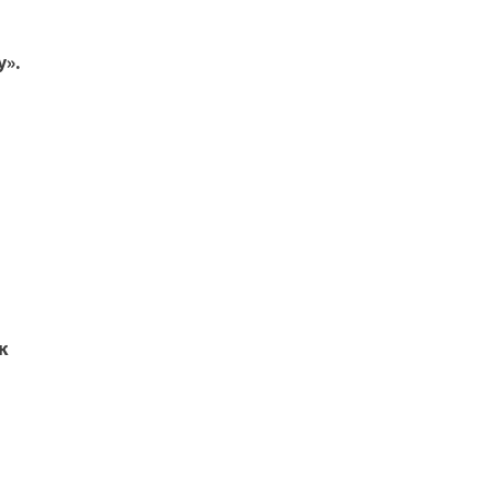
у».
и
к