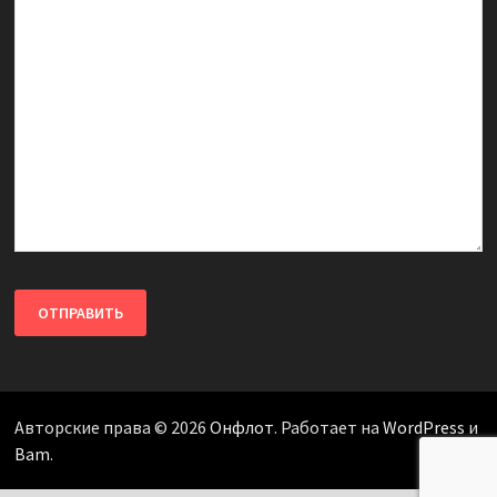
Авторские права © 2026
Онфлот
. Работает на
WordPress
и
Bam
.