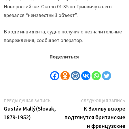
Новороссийске. Около 01:35 по Гринвичу в него
врезался “неизвестный объект”.
В ходе инцидента, судно получило незначительные
повреждения, сообщает оператор.
Поделиться
Навигация
Предыдущая
С
ПРЕДЫДУЩАЯ ЗАПИСЬ
СЛЕДУЮЩАЯ ЗАПИСЬ
запись:
з
Gustáv Mallý(Slovak,
К Заливу вскоре
по
1879-1952)
подтянутся британские
записям
и французские