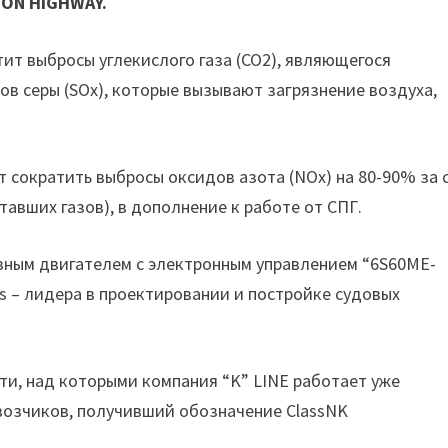
ITON HIGHWAY.
ит выбросы углекислого газа (CO2), являющегося
дов серы (SOx), которые вызывают загрязнение воздуха,
сократить выбросы оксидов азота (NOx) на 80-90% за 
авших газов), в дополнение к работе от СПГ.
вным двигателем с электронным управлением “6S60ME-
s – лидера в проектировании и постройке судовых
ти, над которыми компания “K” LINE работает уже
евозчиков, получивший обозначение ClassNK