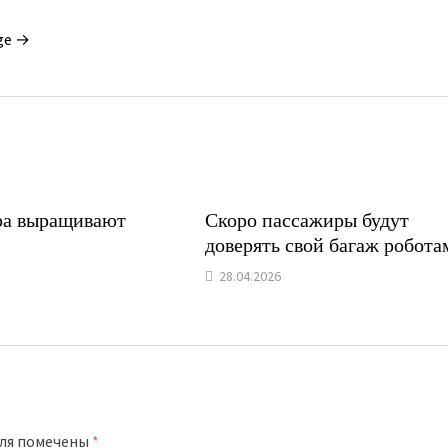
ge →
ра выращивают
Скоро пассажиры будут
доверять свой багаж робота
28.04.2026
оля помечены
*