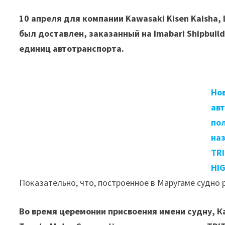
10 апреля для компании Kawasaki Kisen Kaisha,
был доставлен, заказанный на Imabari Shipbuild
единиц автотранспорта.
Но
ав
по
на
TR
HI
Показательно, что, построенное в Маругаме судно 
Во время церемонии присвоения имени судну, К