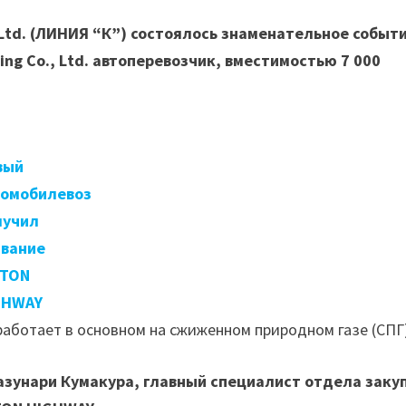
 Ltd. (ЛИНИЯ “К”) состоялось знаменательное событи
ing Co., Ltd. автоперевозчик, вместимостью 7 000
вый
томобилевоз
лучил
звание
ITON
GHWAY
работает в основном на сжиженном природном газе (СПГ)
азунари Кумакура, главный специалист отдела заку