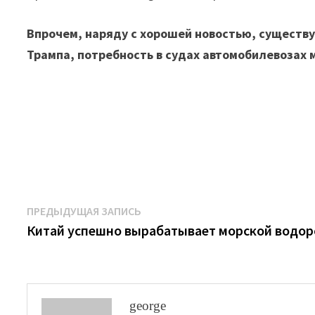
Впрочем, наряду с хорошей новостью, существу
Трампа, потребность в судах автомобилевозах 
Навигация
Предыдущая
ПРЕДЫДУЩАЯ ЗАПИСЬ
запись:
Китай успешно вырабатывает морской водо
по
записям
george