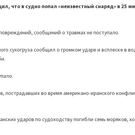
ил, что в судно попал «неизвестный снаряд» в 25 м
повреждений, сообщений о травмах не поступало.
ого сухогруза сообщил о громком ударе и всплеске в во
би.
упало.
ов, пострадавших во время американо-иранского конфли
анских ударов по судоходству погибли семь моряков, хо