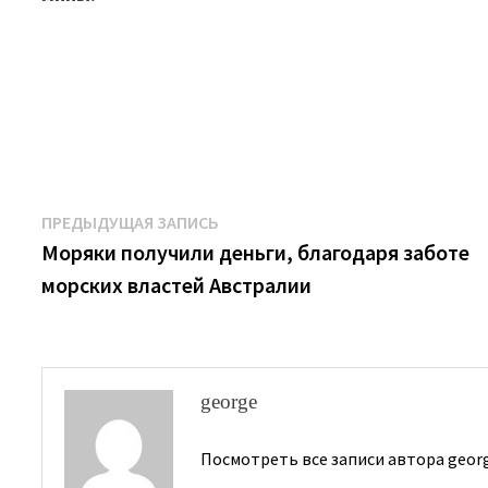
Навигация
Предыдущая
ПРЕДЫДУЩАЯ ЗАПИСЬ
запись:
Моряки получили деньги, благодаря заботе
по
морских властей Австралии
записям
george
Посмотреть все записи автора geor