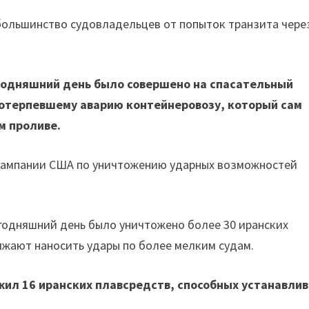
большинство судовладельцев от попыток транзита чере
егодняшний день было совершено на спасательный
потерпевшему аварию контейнеровозу, который сам
м проливе.
кампании США по уничтожению ударных возможностей
годняшний день было уничтожено более 30 иранских
жают наносить удары по более мелким судам.
жил 16 иранских плавсредств, способных устанавли