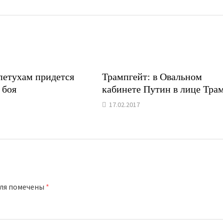
етухам придется
Трампгейт: в Овальном
 боя
кабинете Путин в лице Тра
17.02.2017
оля помечены
*