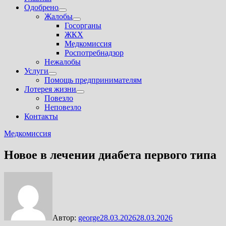
Одобрено
Показать
Жалобы
подменю
Показать
Госорганы
подменю
ЖКХ
Медкомиссия
Роспотребнадзор
Нежалобы
Услуги
Показать
Помощь предпринимателям
подменю
Лотерея жизни
Показать
Повезло
подменю
Неповезло
Контакты
Медкомиссия
Новое в лечении диабета первого типа
Автор:
george
28.03.2026
28.03.2026