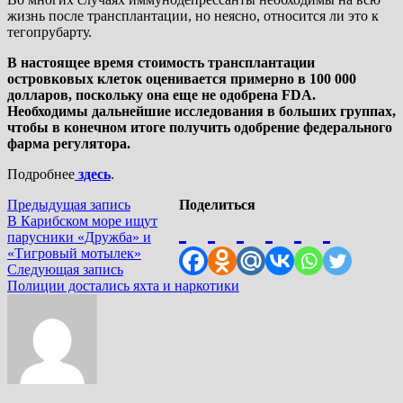
жизнь после трансплантации, но неясно, относится ли это к
тегопрубарту.
В настоящее время стоимость трансплантации
островковых клеток оценивается примерно в 100 000
долларов, поскольку она еще не одобрена FDA.
Необходимы дальнейшие исследования в больших группах,
чтобы в конечном итоге получить одобрение федерального
фарма регулятора.
Подробнее
здесь
.
Навигация
Предыдущая
Предыдущая запись
Поделиться
запись:
В Карибском море ищут
по
парусники «Дружба» и
записям
«Тигровый мотылек»
Следующая
Следующая запись
запись:
Полиции достались яхта и наркотики