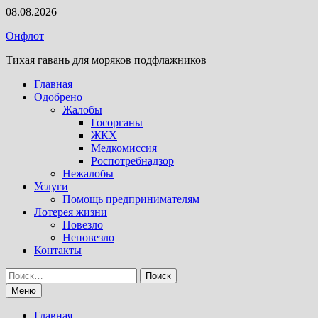
Перейти
08.08.2026
к
Онфлот
содержимому
Тихая гавань для моряков подфлажников
Главная
Одобрено
Жалобы
Госорганы
ЖКХ
Медкомиссия
Роспотребнадзор
Нежалобы
Услуги
Помощь предпринимателям
Лотерея жизни
Повезло
Неповезло
Контакты
Найти:
Меню
Главная