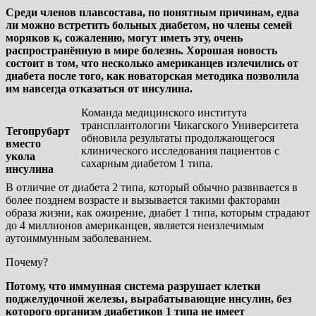
Среди членов плавсостава, по понятным причинам, едва
ли можно встретить больных диабетом, но члены семей
моряков к, сожалению, могут иметь эту, очень
распространённую в мире болезнь. Хорошая новость
состоит в том, что несколько американцев излечились от
диабета после того, как новаторская методика позволила
им навсегда отказаться от инсулина.
Команда медицинского института
трансплантологии Чикагского Университета
Тегопрубарт
обновила результаты продолжающегося
вместо
клинического исследования пациентов с
укола
сахарным диабетом 1 типа.
инсулина
В отличие от диабета 2 типа, который обычно развивается в
более позднем возрасте и вызывается такими факторами
образа жизни, как ожирение, диабет 1 типа, которым страдают
до 4 миллионов американцев, является неизлечимым
аутоиммунным заболеванием.
Почему?
Потому, что иммунная система разрушает клетки
поджелудочной железы, вырабатывающие инсулин, без
которого организм диабетиков 1 типа не имеет