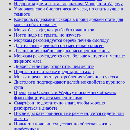
Недорогая диета, как альтернатива Mounjaro и Wegovy
У моряков свои биологические часы, но спать лучше в
темноте
Контроль содержания сахара в крови должен стать для
моряка обязательным
Моряк без кофе, как рыба без плавников
Ногти надо не грызть, но изучать
Морякам рекомендуется беречь печень смолоду
Длительный дневной сон смертельно опасен
Для питания крайне вредны насыщенные жиры
Морякам рекомендуется есть больше капусты и меньше
жирного мяса
Диабет легче предотвратить, чем лечить
Подсластители также вредны, как сахар
Мифы и реальность употребления яблочного уксуса
Диетологи подтверждают целебные свойства куриного
супа
Препараты Ozempic и Wegovy в огромных объемах
фальсифицируются мошенниками
Смартфон не достаточно smart, чтобы хорошо
разбираться в диабете
После еды категорически не рекомендуется сидеть или
лежать
Новые технологии существенно облегчат жизнь
диабетчикам