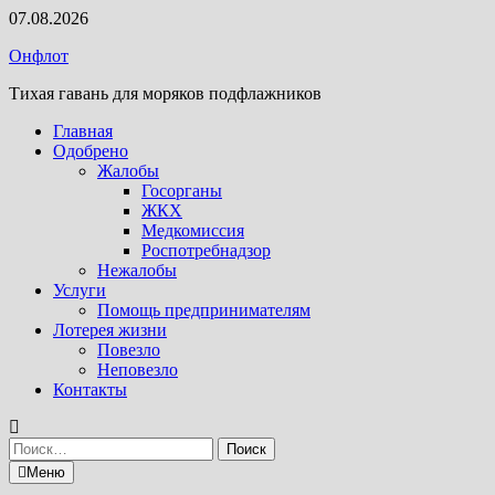
Перейти
07.08.2026
к
Онфлот
содержимому
Тихая гавань для моряков подфлажников
Главная
Одобрено
Жалобы
Госорганы
ЖКХ
Медкомиссия
Роспотребнадзор
Нежалобы
Услуги
Помощь предпринимателям
Лотерея жизни
Повезло
Неповезло
Контакты
Найти:
Меню