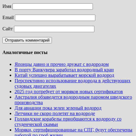
Имя
Email
Сайт
Аналогичные посты
Японцы давно и прочно дружат с водородом
В порту Ванкувера заработал водородный кран
Китай успешно вырабатывает морской водород
Перспективно использование водорода в действующих
судовых двигателях
2025 год потребует от моряков новых сертификатов
Австралия обзаведется водородным паромом шведского
производства
Для авиации пока зелен зеленый водород
Летчики не скоро полетят на водороде
Голландские корабелы приобщаются к водороду со
студенческой скамьи
Моряки, сертифицированные на СПГ, будут обеспечены
работой по гроб жизни