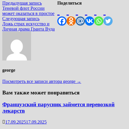
Навигация
Предыдущая
Предыдущая запись
Поделиться
запись:
Теневой флот России
по
может оказаться в простое
записям
Следующая
Следующая запись
запись:
Ложь страх искусство и
Личная драма Гранта Вуда
george
Посмотреть все записи автора george →
Вам также может понравиться
Французский парусник займется перевозкой
лекарств
17.09.2025
17.09.2025