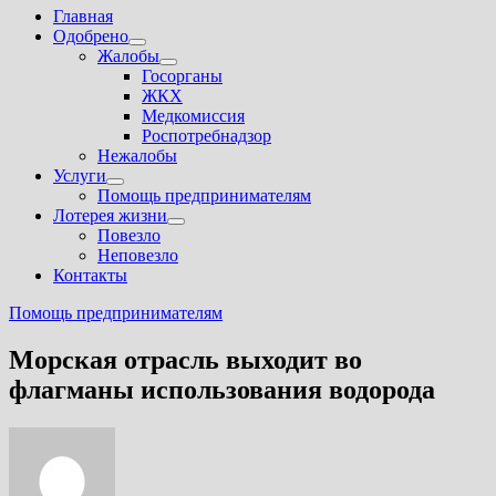
Главная
Одобрено
Показать
Жалобы
подменю
Показать
Госорганы
подменю
ЖКХ
Медкомиссия
Роспотребнадзор
Нежалобы
Услуги
Показать
Помощь предпринимателям
подменю
Лотерея жизни
Показать
Повезло
подменю
Неповезло
Контакты
Помощь предпринимателям
Морская отрасль выходит во
флагманы использования водорода