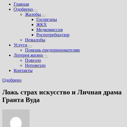
Главная
Одобрено
Показать
Жалобы
подменю
Показать
Госорганы
подменю
ЖКХ
Медкомиссия
Роспотребнадзор
Нежалобы
Услуги
Показать
Помощь предпринимателям
подменю
Лотерея жизни
Показать
Повезло
подменю
Неповезло
Контакты
Одобрено
Ложь страх искусство и Личная драма
Гранта Вуда