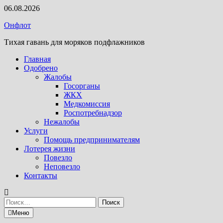
Перейти
06.08.2026
к
Онфлот
содержимому
Тихая гавань для моряков подфлажников
Главная
Одобрено
Жалобы
Госорганы
ЖКХ
Медкомиссия
Роспотребнадзор
Нежалобы
Услуги
Помощь предпринимателям
Лотерея жизни
Повезло
Неповезло
Контакты
Найти:
Меню