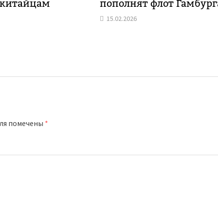
 китайцам
пополнят флот Гамбург
15.02.2026
оля помечены
*