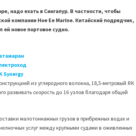
е, надо ехать в Сингапур. В частности, чтобы
кой компании Hoe Ee Marine. Китайский подрядчик,
л ей новое портовое судно.
атамаран
лектроход
K Synergy
нструкцией из углеродного волокна, 18,5-метровый RK
ого развивать скорость до 16 узлов благодаря общей
оставки малотоннажных грузов в прибрежных водах и
 челночных услуг между крупными судами в оживленных