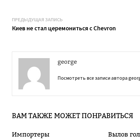
Навигация
Предыдущая
ПРЕДЫДУЩАЯ ЗАПИСЬ
запись:
Киев не стал церемониться с Chevron
по
записям
george
Посмотреть все записи автора geor
ВАМ ТАКЖЕ МОЖЕТ ПОНРАВИТЬСЯ
Импортеры
Вылов гол