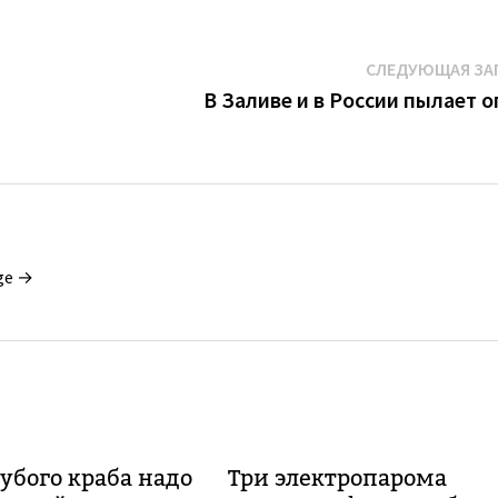
СЛЕДУЮЩАЯ ЗА
В Заливе и в России пылает о
ge →
убого краба надо
Три электропарома