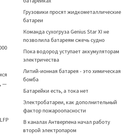
батарейках
Грузовики просят жидкометаллические
батареи
Команда сухогруза Genius Star XI не
позволила батареям сжечь судно
000
Пока водород уступает аккумуляторам
электричества
Литий-ионная батарея - это химическая
мся
бомба
, —
Батарейки есть, а тока нет
Электробатареи, как дополнительный
фактор пожароопасности
 LFP
В каналах Антверпена начал работу
второй электропаром