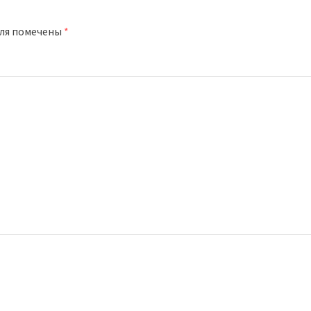
оля помечены
*