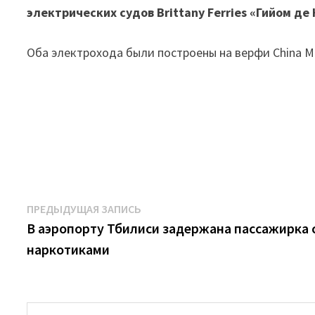
электрических судов Brittany Ferries «Гийом д
Оба электрохода были построены на верфи China Mer
Навигация
Предыдущая
ПРЕДЫДУЩАЯ ЗАПИСЬ
запись:
В аэропорту Тбилиси задержана пассажирка 
по
наркотиками
записям