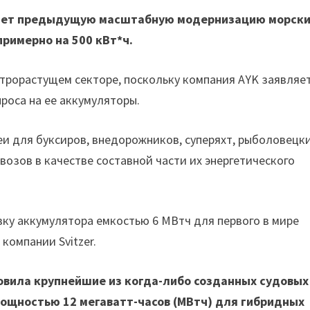
ойдет предыдущую масштабную модернизацию морск
примерно на 500 кВт*ч.
рорастущем секторе, поскольку компания AYK заявляет
роса на ее аккумуляторы.
и для буксиров, внедорожников, суперяхт, рыболовецк
возов в качестве составной части их энергетического
ку аккумулятора емкостью 6 МВтч для первого в мире
компании Svitzer.
овила крупнейшие из когда-либо созданных судовых
мощностью 12 мегаватт-часов (МВтч) для гибридных