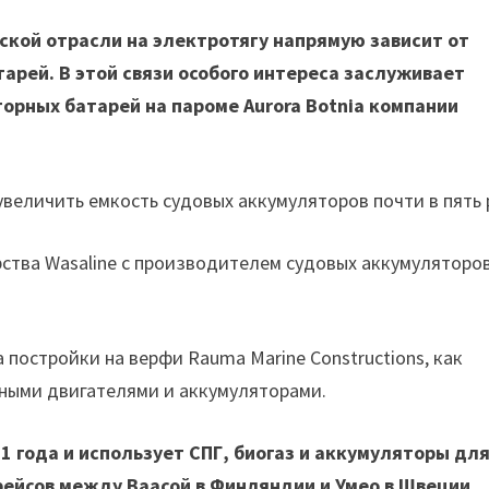
ской отрасли на электротягу напрямую зависит от
рей. В этой связи особого интереса заслуживает
орных батарей на пароме Aurora Botnia компании
величить емкость судовых аккумуляторов почти в пять 
рства Wasaline с производителем судовых аккумуляторо
а постройки на верфи Rauma Marine Constructions, как
ными двигателями и аккумуляторами.
1 года и использует СПГ, биогаз и аккумуляторы дл
ейсов между Ваасой в Финляндии и Умео в Швеции.