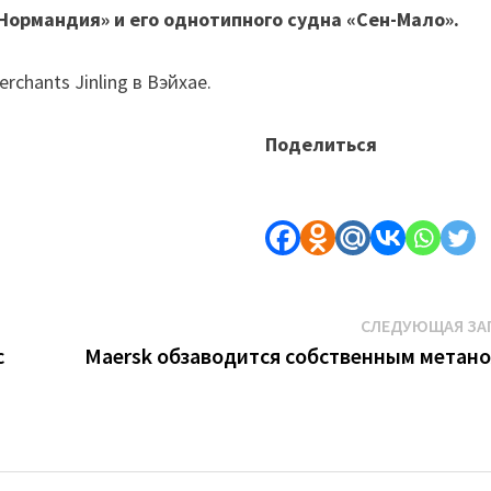
е Нормандия» и его однотипного судна «Сен-Мало».
chants Jinling в Вэйхае.
Поделиться
СЛЕДУЮЩАЯ ЗА
с
Maersk обзаводится собственным метан