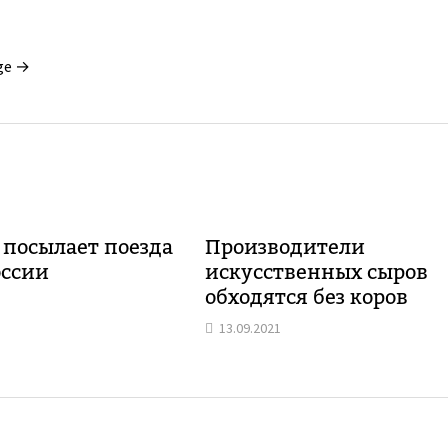
ge →
 посылает поезда
Производители
оссии
искусственных сыров
обходятся без коров
13.09.2021