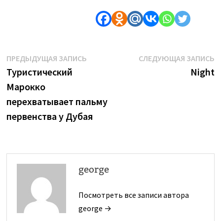
Навигация
Предыдущая
С
ПРЕДЫДУЩАЯ ЗАПИСЬ
СЛЕДУЮЩАЯ ЗАПИСЬ
запись:
з
Туристический
Night
по
Марокко
записям
перехватывает пальму
первенства у Дубая
george
Посмотреть все записи автора
george →