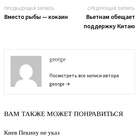
Навигация
Предыдущая
С
ПРЕДЫДУЩАЯ ЗАПИСЬ
СЛЕДУЮЩАЯ ЗАПИСЬ
запись:
з
Вместо рыбы — кокаин
Вьетнам обещает
по
поддержку Китаю
записям
george
Посмотреть все записи автора
george →
ВАМ ТАКЖЕ МОЖЕТ ПОНРАВИТЬСЯ
Киев Пекину не указ