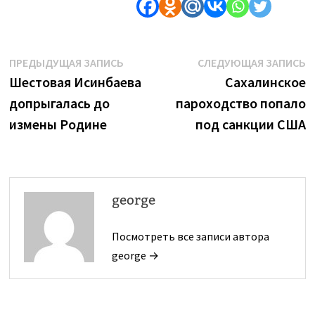
Навигация
Предыдущая
С
ПРЕДЫДУЩАЯ ЗАПИСЬ
СЛЕДУЮЩАЯ ЗАПИСЬ
запись:
з
Шестовая Исинбаева
Сахалинское
по
допрыгалась до
пароходство попало
записям
измены Родине
под санкции США
george
Посмотреть все записи автора
george →