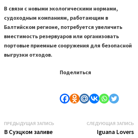
В связи с новыми экологическими нормами,
судоходным компаниям, работающим в
Балтийском регионе, потребуется увеличить
вместимость резервуаров или организовать
портовые приемные сооружения для безопасной
выгрузки отходов.
Поделиться
Навигация
Предыдущая
С
ПРЕДЫДУЩАЯ ЗАПИСЬ
СЛЕДУЮЩАЯ ЗАПИСЬ
запись:
з
В Суэцком заливе
Iguana Lovers
по