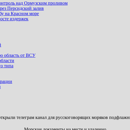
контроль над Ормузским проливом
ерез Персидский залив
бу на Красном море
росте издержек
й
ую область от ВСУ
области
го типа
ерации
м
ткрыли телеграм канал для русскоговорящих моряков подфлажн
Морские документы на месте и удаленно