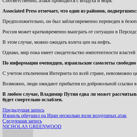
Соответственно, атаки проводятся с воздуха и моря.
Associated Press отмечает, что один из районов, подвергш
Предположительно, он был заблаговременно переведен в безоп
Россия может кратковременно выиграть от ситуации в Персидс
В этом случае, можно ожидать взлета цен на нефть.
Однако, мир пока имеет свидетельство импотентности властей
По информации очевидцев, израильские самолеты свободно 
С учетом отключения Интернета по всей стране, невозможно ц
Возможно, люди ожидают прибытия из добровольной ссылки 
В любом случае, Владимир Путин едва ли может рассчитыва
будет смертельно ослаблен.
Навигация
Предыдущая
Предыдущая запись
запись:
Израиль обрушил на Иран несколько волн воздушных атак
по
Следующая
Следующая запись
записям
запись:
NICHOLAS GREENWOOD