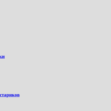
ки
 стариков