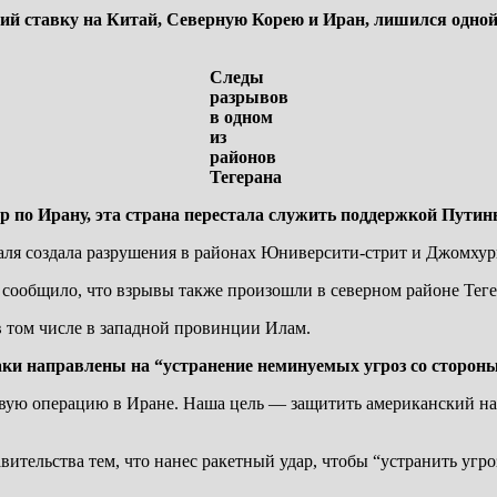
й ставку на Китай, Северную Корею и Иран, лишился одной 
Следы
разрывов
в одном
из
районов
Тегерана
р по Ирану, эта страна перестала служить поддержкой Путин
раля создала разрушения в районах Юниверсити-стрит и Джомхури
сообщило, что взрывы также произошли в северном районе Тег
 том числе в западной провинции Илам.
ки направлены на “устранение неминуемых угроз со стороны
ую операцию в Иране. Наша цель — защитить американский нар
тельства тем, что нанес ракетный удар, чтобы “устранить угро