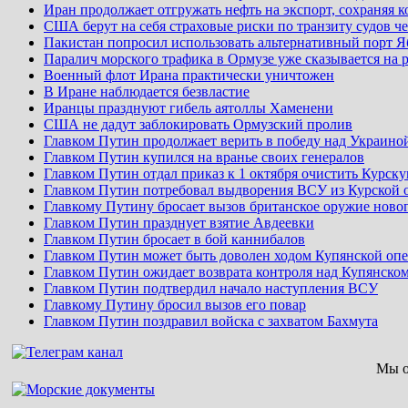
Иран продолжает отгружать нефть на экспорт, сохраняя 
США берут на себя страховые риски по транзиту судов ч
Пакистан попросил использовать альтернативный порт Я
Паралич морского трафика в Ормузе уже сказывается на 
Военный флот Ирана практически уничтожен
В Иране наблюдается безвластие
Иранцы празднуют гибель аятоллы Хаменени
США не дадут заблокировать Ормузский пролив
Главком Путин продолжает верить в победу над Украино
Главком Путин купился на вранье своих генералов
Главком Путин отдал приказ к 1 октября очистить Курск
Главком Путин потребовал выдворения ВСУ из Курской 
Главкому Путину бросает вызов британское оружие ново
Главком Путин празднует взятие Авдеевки
Главком Путин бросает в бой каннибалов
Главком Путин может быть доволен ходом Купянской оп
Главком Путин ожидает возврата контроля над Купянско
Главком Путин подтвердил начало наступления ВСУ
Главкому Путину бросил вызов его повар
Главком Путин поздравил войска с захватом Бахмута
Мы о