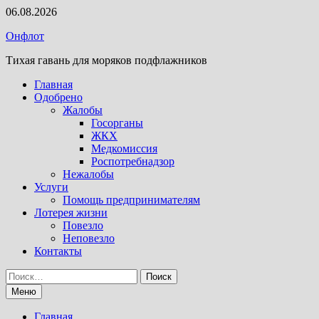
Перейти
06.08.2026
к
Онфлот
содержимому
Тихая гавань для моряков подфлажников
Главная
Одобрено
Жалобы
Госорганы
ЖКХ
Медкомиссия
Роспотребнадзор
Нежалобы
Услуги
Помощь предпринимателям
Лотерея жизни
Повезло
Неповезло
Контакты
Найти:
Меню
Главная