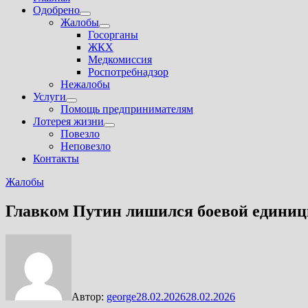
Одобрено
Показать
Жалобы
подменю
Показать
Госорганы
подменю
ЖКХ
Медкомиссия
Роспотребнадзор
Нежалобы
Услуги
Показать
Помощь предпринимателям
подменю
Лотерея жизни
Показать
Повезло
подменю
Неповезло
Контакты
Жалобы
Главком Путин лишился боевой единиц
Автор:
george
28.02.2026
28.02.2026