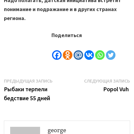
Надо полагать, датская инициатива встретит
понимание и подражание и в других странах
региона.
Поделиться
Навигация
Предыдущая
С
ПРЕДЫДУЩАЯ ЗАПИСЬ
СЛЕДУЮЩАЯ ЗАПИСЬ
запись:
з
Рыбаки терпели
Popol Vuh
по
бедствие 55 дней
записям
george