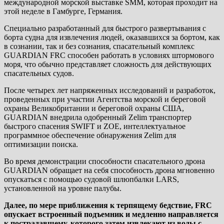
международной морской выставке SMM, которая проходит на
этой неделе в Гамбурге, Германия.
Специально разработанный для быстрого развертывания с
борта судна для извлечения людей, оказавшихся за бортом, как
в сознании, так и без сознания, спасательный комплекс
GUARDIAN FRC способен работать в условиях штормового
моря, что обычно представляет сложность для действующих
спасательных судов.
После четырех лет напряженных исследований и разработок,
проведенных при участии Агентства морской и береговой
охраны Великобритании и береговой охраны США,
GUARDIAN внедрила одобренный Zelim транспортер
быстрого спасения SWIFT и ZOE, интеллектуальное
программное обеспечение обнаружения Zelim для
оптимизации поиска.
Во время демонстрации способности спасательного дрона
GUARDIAN обращает на себя способность дрона мгновенно
опускаться с помощью судовой шлюпбалки LARS,
установленной на уровне палубы.
Далее, по мере приближения к терпящему бедствие, FRC
опускает встроенный подъемник и медленно направляется
к пострадавшему, которого затем извлекают из воды с