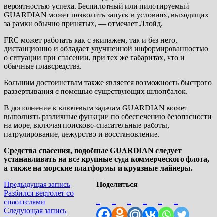
вероятностью успеха. Беспилотный или пилотируемый
GUARDIAN может позволить запуск в условиях, выходящих
за рамки обычно принятых, — отмечает Ллойд.
FRC может работать как с экипажем, так и без него,
дистанционно и обладает улучшенной информированностью
о ситуации при спасении, при тех же габаритах, что и
обычные плавсредства.
Большим достоинствам также является возможность быстрого
развертывания с помощью существующих шлюпбалок.
В дополнение к ключевым задачам GUARDIAN может
выполнять различные функции по обеспечению безопасности
на море, включая поисково-спасательные работы,
патрулирование, дежурство и восстановление.
Средства спасения, подобные GUARDIAN следует
устанавливать на все крупные суда коммерческого флота,
а также на морские платформы и круизные лайнеры.
Навигация
Предыдущая
Предыдущая запись
Поделиться
запись:
Разбился вертолет со
по
спасателями
записям
Следующая
Следующая запись