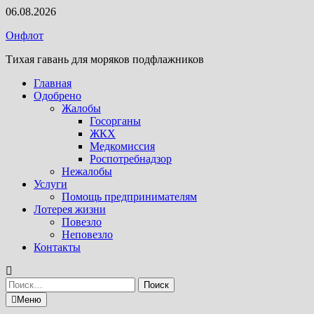
Перейти
06.08.2026
к
Онфлот
содержимому
Тихая гавань для моряков подфлажников
Главная
Одобрено
Жалобы
Госорганы
ЖКХ
Медкомиссия
Роспотребнадзор
Нежалобы
Услуги
Помощь предпринимателям
Лотерея жизни
Повезло
Неповезло
Контакты
Найти:
Меню