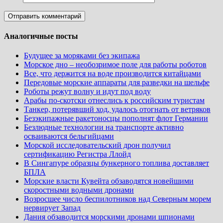
Аналогичные посты
Будущее за моряками без экипажа
Морское дно – необозримое поле для работы роботов
Все, что держится на воде производится китайцами
Передовые морские аппараты для разведки на шельфе
Роботы режут волну и идут под воду
Арабы по-скотски отнеслись к российским туристам
Танкер, потерявший ход, удалось отогнать от ветряков
Безэкипажные ракетоносцы пополнят флот Германии
Безлюдные технологии на транспорте активно
осваиваются бельгийцами
Морской исследовательский дрон получил
сертификацию Регистра Ллойд
В Сингапуре образцы бункерного топлива доставляет
БПЛА
Морские власти Кувейта обзаводятся новейшими
скоростными водными дронами
Возросшее число беспилотников над Северным морем
нервирует Запад
Дания обзаводится морскими дронами шпионами