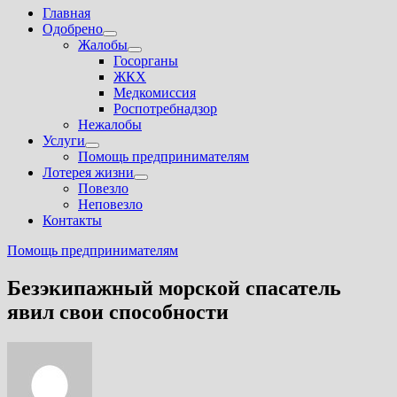
Главная
Одобрено
Показать
Жалобы
подменю
Показать
Госорганы
подменю
ЖКХ
Медкомиссия
Роспотребнадзор
Нежалобы
Услуги
Показать
Помощь предпринимателям
подменю
Лотерея жизни
Показать
Повезло
подменю
Неповезло
Контакты
Помощь предпринимателям
Безэкипажный морской спасатель
явил свои способности