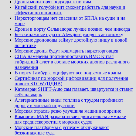
Дроны мониторят подходы к портам
Китайский голубой кит сможет работать для науки и
эффективно шпионить
Наркоторговцам нет спасения от БПЛА на суше и на
море
Дроны в порту Сальвадора: лучше поздно, чем никогда
Безэкипажные суда от Alewijnse уходят в автономку
Морские дроноводы займут достойную нишу в новой
логистике
Морские дроны будут кошмарить наркоторговцев
США намерены противопоставить ВМС Китая
гибридный флот в составе морских дронов различного
назначения
В порту Гамбурга оцифруют все подъемные краны
Сертификат по морской цифровизации для получения
нового STCW (ПДНВ)
Катамаран SHIFT-Auto сам плавает, швартуется и ставит
себя на якорь
Альтернативные виды топлива с трудом пробивают
дорогу в морской индустрии
Морская отрасль резко улучшила машинное зрение
Компания MAN разрабатывает двигатель на аммиаке
для среднескоростных морских судов
Морские платформы с успехом обслуживают
безэкипажные суда