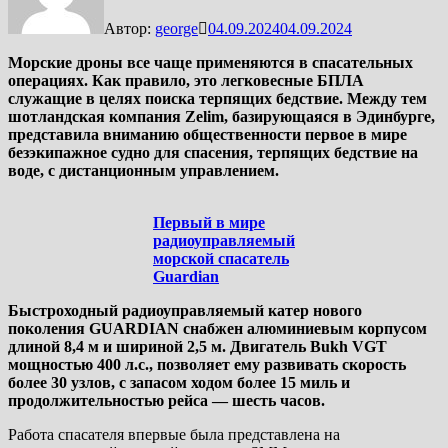
Автор:
george
04.09.2024
04.09.2024
Морские дроны все чаще применяются в спасательных
операциях. Как правило, это легковесные БПЛА
служащие в целях поиска терпящих бедствие. Между тем
шотландская компания Zelim, базирующаяся в Эдинбурге,
представила вниманию общественности первое в мире
безэкипажное судно для спасения, терпящих бедствие на
воде, с дистанционным управлением.
Первый в мире
радиоуправляемый
морской спасатель
Guardian
Быстроходный радиоуправляемый катер нового
поколения GUARDIAN снабжен алюминиевым корпусом
длиной 8,4 м и шириной 2,5 м. Двигатель Bukh VGT
мощностью 400 л.с., позволяет ему развивать скорость
более 30 узлов, с запасом ходом более 15 миль и
продолжительностью рейса — шесть часов.
Работа спасателя впервые была представлена на