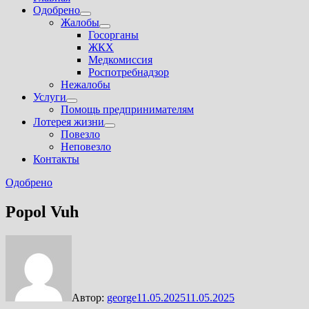
Одобрено
Показать
Жалобы
подменю
Показать
Госорганы
подменю
ЖКХ
Медкомиссия
Роспотребнадзор
Нежалобы
Услуги
Показать
Помощь предпринимателям
подменю
Лотерея жизни
Показать
Повезло
подменю
Неповезло
Контакты
Одобрено
Popol Vuh
Автор:
george
11.05.2025
11.05.2025