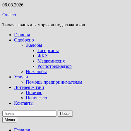
Перейти
06.08.2026
к
Онфлот
содержимому
Тихая гавань для моряков подфлажников
Главная
Одобрено
Жалобы
Госорганы
ЖКХ
Медкомиссия
Роспотребнадзор
Нежалобы
Услуги
Помощь предпринимателям
Лотерея жизни
Повезло
Неповезло
Контакты
Найти:
Меню
Главная