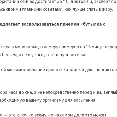
итании сейчас достигает 35 ° C, доктор Ли, эксперт по
сь своими главными советами, как лучше спать в жару.
едлагает воспользоваться приемом «бутылка с
е ее в морозильную камеру примерно на 15 минут пере
 бельем, а не в ужасную теплоуловитель».
е объяснимое желание принять холодный душ, но доктор
ра часа до сна, а не непосредственно перед ним. Теплы
необходимую вашему организму для засыпания.
 — это ключ ко всему, но на самом деле это может