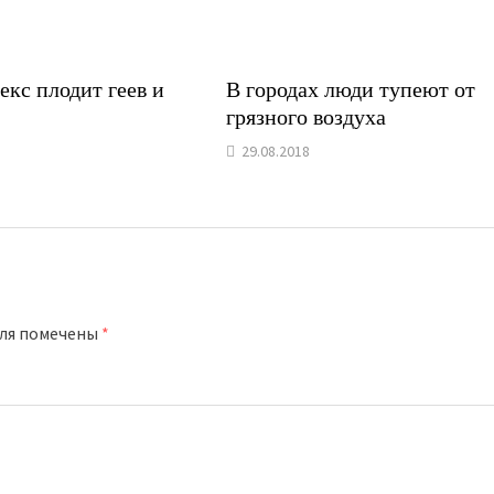
екс плодит геев и
В городах люди тупеют от
грязного воздуха
29.08.2018
оля помечены
*