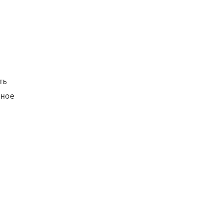
ть
дное