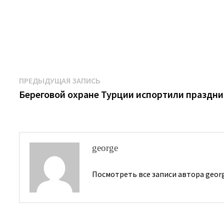
Навигация
Предыдущая
ПРЕДЫДУЩАЯ ЗАПИСЬ
запись:
Береговой охране Турции испортили праздни
по
записям
george
Посмотреть все записи автора geor