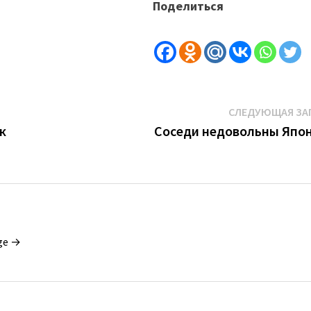
Поделиться
СЛЕДУЮЩАЯ ЗА
к
Соседи недовольны Япо
ge →