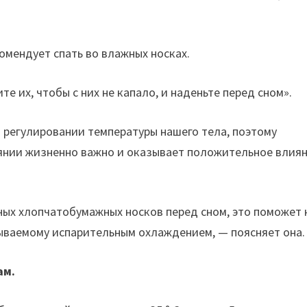
омендует спать во влажных носках.
е их, чтобы с них не капало, и наденьте перед сном».
 регулировании температуры нашего тела, поэтому
янии жизненно важно и оказывает положительное влия
ных хлопчатобумажных носков перед сном, это поможет 
зываемому испарительным охлаждением, — поясняет она.
ам.