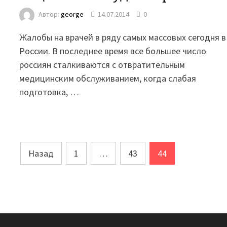
Автор:
george
14.07.2014
0
Жалобы на врачей в ряду самых массовых сегодня в
России. В последнее время все большее число
россиян сталкиваются с отвратительным
медицинским обслуживанием, когда слабая
подготовка, …
Пагинация
Назад
1
…
43
44
записей