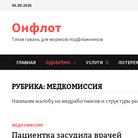
Перейти
06.08.2026
к
содержимому
Онфлот
Тихая гавань для моряков подфлажников
ГЛАВНАЯ
ОДОБРЕНО
УСЛУГИ
ЛОТЕРЕ
РУБРИКА:
МЕДКОМИССИЯ
Напишем жалобу на медработников и структуры ре
МЕДКОМИССИЯ
Пациентка засудила врачей