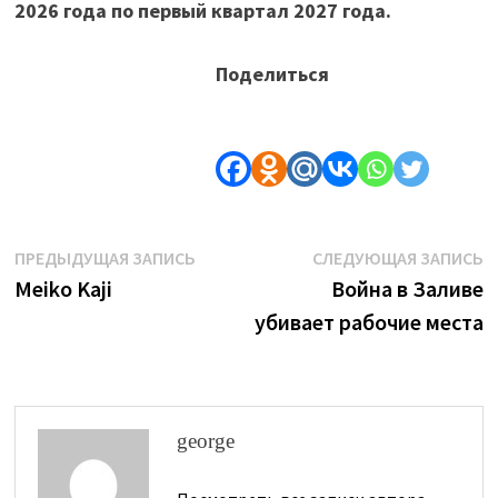
2026 года по первый квартал 2027 года.
Поделиться
Навигация
Предыдущая
С
ПРЕДЫДУЩАЯ ЗАПИСЬ
СЛЕДУЮЩАЯ ЗАПИСЬ
запись:
з
Meiko Kaji
Война в Заливе
по
убивает рабочие места
записям
george