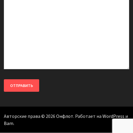
Авторские права © 2026
Онфлот
. Работает на
WordPress
и
Bam
.