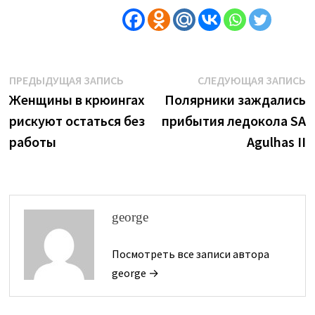
Навигация
Предыдущая
С
ПРЕДЫДУЩАЯ ЗАПИСЬ
СЛЕДУЮЩАЯ ЗАПИСЬ
запись:
з
Женщины в крюингах
Полярники заждались
по
рискуют остаться без
прибытия ледокола SA
записям
работы
Agulhas II
george
Посмотреть все записи автора
george →