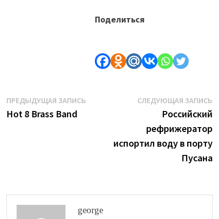
Поделиться
Навигация
Предыдущая
С
ПРЕДЫДУЩАЯ ЗАПИСЬ
СЛЕДУЮЩАЯ ЗАПИСЬ
запись:
з
Hot 8 Brass Band
Российский
по
рефрижератор
записям
испортил воду в порту
Пусана
george