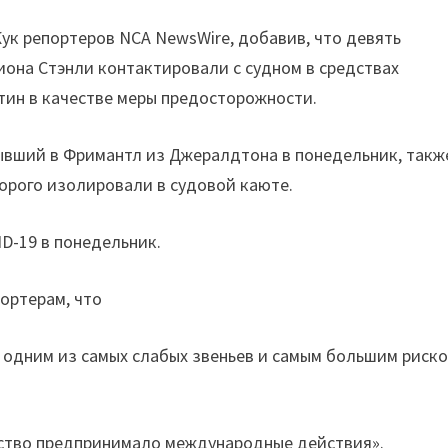
Кук репортеров NCA NewsWire, добавив, что девять
она Стэнли контактировали с судном в средствах
ин в качестве меры предосторожности.
ибывший в Фримантл из Джералдтона в понедельник, такж
торого изолировали в судовой каюте.
D-19 в понедельник.
ортерам, что
я одним из самых слабых звеньев и самым большим риск
ство предпринимало международные действия».