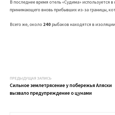
В последнее время отель «Судима» используется в
принимающего вновь прибывших из-за границы, ко
Всего же, около
240
рыбаков находятся в изоляции
Навигация
Предыдущая
ПРЕДЫДУЩАЯ ЗАПИСЬ
запись:
Сильное землетрясение у побережья Аляски
по
вызвало предупреждение о цунами
записям