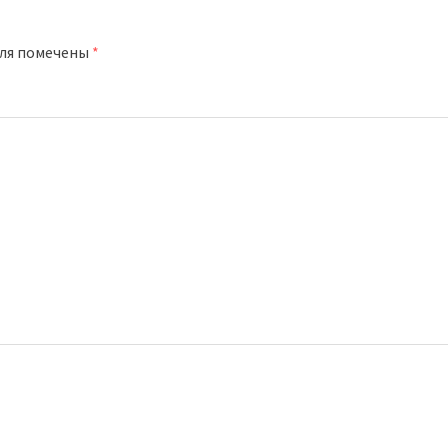
оля помечены
*