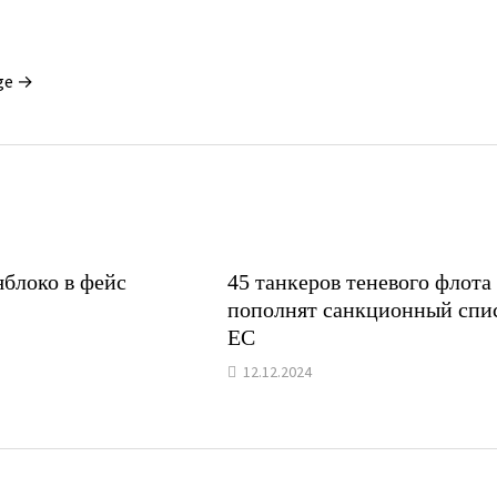
ge →
яблоко в фейс
45 танкеров теневого флота
пополнят санкционный спи
ЕС
12.12.2024