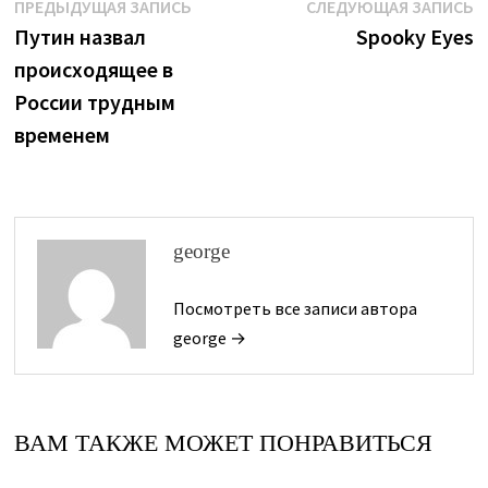
Навигация
Предыдущая
С
ПРЕДЫДУЩАЯ ЗАПИСЬ
СЛЕДУЮЩАЯ ЗАПИСЬ
запись:
з
Путин назвал
Spooky Eyes
по
происходящее в
записям
России трудным
временем
george
Посмотреть все записи автора
george →
ВАМ ТАКЖЕ МОЖЕТ ПОНРАВИТЬСЯ