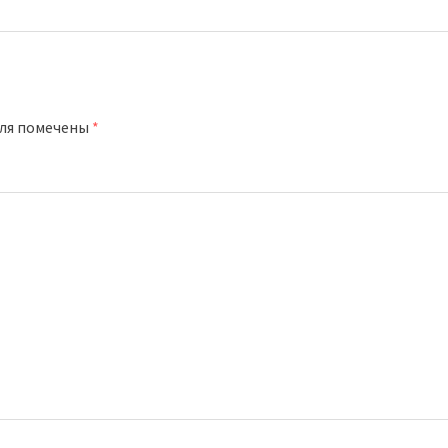
оля помечены
*