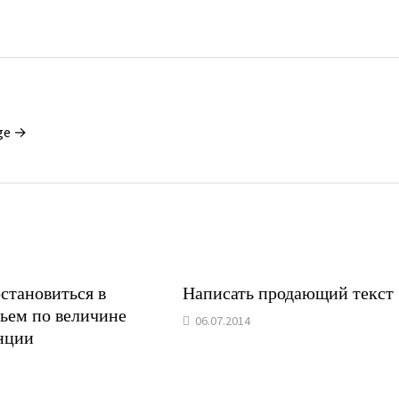
ge →
становиться в
Написать продающий текст
тьем по величине
06.07.2014
нции