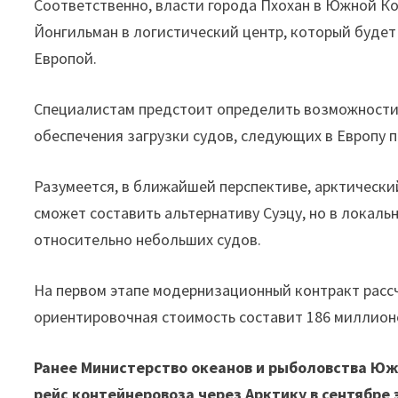
Соответственно, власти города Пхохан в Южной К
Йонгильман в логистический центр, который буде
Европой.
Специалистам предстоит определить возможност
обеспечения загрузки судов, следующих в Европу 
Разумеется, в ближайшей перспективе, арктически
сможет составить альтернативу Суэцу, но в локал
относительно небольших судов.
На первом этапе модернизационный контракт рассчи
ориентировочная стоимость составит 186 миллионо
Ранее Министерство океанов и рыболовства Юж
рейс контейнеровоза через Арктику в сентябре 