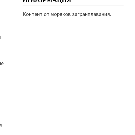
ИНФОРМАЦИЯ
Контент от моряков загранплавания.
я
не
й