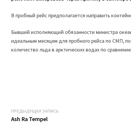
В пробный рейс предполагается направить контейн
Бывший исполняющий обязанности министра океано
идеальным месяцем для пробного рейса по СМП, п
количество льда в арктических водах по сравнению
Навигация
Предыдущая
ПРЕДЫДУЩАЯ ЗАПИСЬ
запись:
Ash Ra Tempel ‎
по