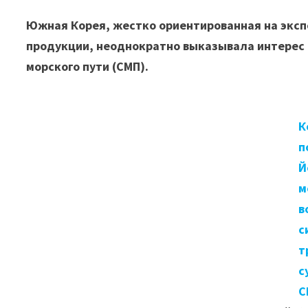
Южная Корея, жестко ориентированная на эксп
продукции, неоднократно выказывала интерес в
морского пути (СМП).
К
п
Й
м
в
с
т
с
С