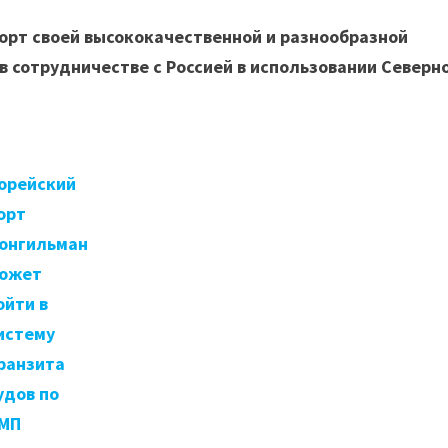
орт своей высококачественной и разнообразной
 сотрудничестве с Россией в использовании Северн
орейский
орт
онгильман
ожет
ойти в
истему
ранзита
удов по
МП