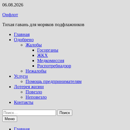
Перейти
06.08.2026
к
Онфлот
содержимому
Тихая гавань для моряков подфлажников
Главная
Одобрено
Жалобы
Госорганы
ЖКХ
Медкомиссия
Роспотребнадзор
Нежалобы
Услуги
Помощь предпринимателям
Лотерея жизни
Повезло
Неповезло
Контакты
Найти:
Меню
Главная