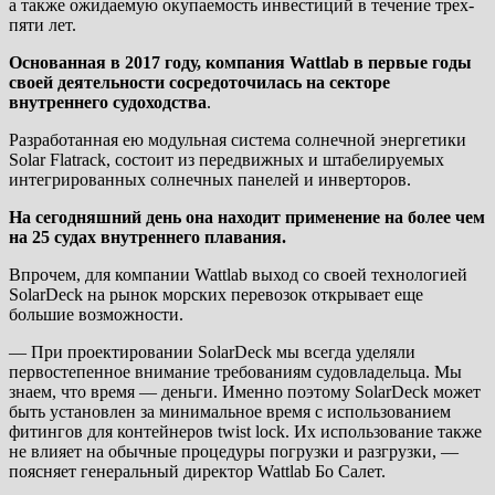
а также ожидаемую окупаемость инвестиций в течение трех-
пяти лет.
Основанная в 2017 году, компания Wattlab в первые годы
своей деятельности сосредоточилась на секторе
внутреннего судоходства
.
Разработанная ею модульная система солнечной энергетики
Solar Flatrack, состоит из передвижных и штабелируемых
интегрированных солнечных панелей и инверторов.
На сегодняшний день она находит применение на более чем
на 25 судах внутреннего плавания.
Впрочем, для компании Wattlab выход со своей технологией
SolarDeck на рынок морских перевозок открывает еще
большие возможности.
— При проектировании SolarDeck мы всегда уделяли
первостепенное внимание требованиям судовладельца. Мы
знаем, что время — деньги. Именно поэтому SolarDeck может
быть установлен за минимальное время с использованием
фитингов для контейнеров twist lock. Их использование также
не влияет на обычные процедуры погрузки и разгрузки, —
поясняет генеральный директор Wattlab Бо Салет.