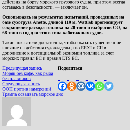
действия на борту морского грузового судна, при этом всегда
оставаясь в безопасности, — заключает он.
Основываясь на результатах испытаний, проведенных на
базе сухогруза Anette, длиной 119 м, Wattlab прогнозирует
сокращение расхода топлива на 20 тонн и выбросов CO₂ на
68 тонн в год для этого типа каботажных судов.
Такие показатели достаточны, чтобы оказать существенное
влияние на действия судовладельца по EEXI и CII в
дополнение к потенциальной экономии топлива за счет
морских правил ЕС и правил ETS ЕС.
Навигация
Предыдущая
Предыдущая запись
Поделиться
запись:
Моряк без кофе, как рыба
по
без плавников
записям
Следующая
Следующая запись
запись:
ООН против намерений
Трампа осваивать морское дно