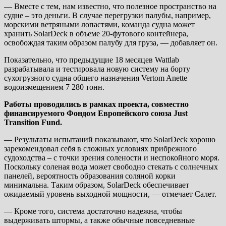
— Вместе с тем, нам известно, что полезное пространство на
судне – это деньги. В случае перегрузки палубы, например,
морскими ветряными лопастями, команда судна может
хранить SolarDeck в объеме 20-футового контейнера,
освобождая таким образом палубу для груза, — добавляет он.
Показательно, что предыдущие 18 месяцев Wattlab
разрабатывала и тестировала новую систему на борту
сухогрузного судна общего назначения Vertom Anette
водоизмещением 7 280 тонн.
Работы проводились в рамках проекта, совместно
финансируемого Фондом Европейского союза Just
Transition Fund.
— Результаты испытаний показывают, что SolarDeck хорошо
зарекомендовал себя в сложных условиях прибрежного
судоходства – с точки зрения солености и неспокойного моря.
Поскольку соленая вода может свободно стекать с солнечных
панелей, вероятность образования соляной корки
минимальна. Таким образом, SolarDeck обеспечивает
ожидаемый уровень выходной мощности, — отмечает Салет.
— Кроме того, система достаточно надежна, чтобы
выдерживать штормы, а также обычные повседневные