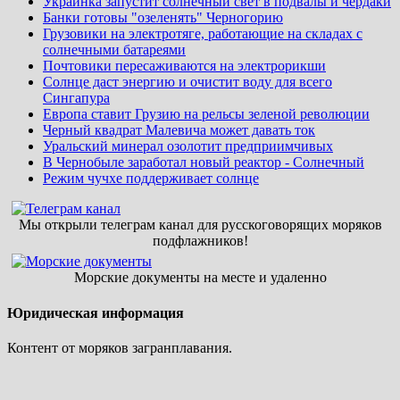
Украинка запустит солнечный свет в подвалы и чердаки
Банки готовы "озеленять" Черногорию
Грузовики на электротяге, работающие на складах с
солнечными батареями
Почтовики пересаживаются на электрорикши
Солнце даст энергию и очистит воду для всего
Сингапура
Европа ставит Грузию на рельсы зеленой революции
Черный квадрат Малевича может давать ток
Уральский минерал озолотит предприимчивых
В Чернобыле заработал новый реактор - Солнечный
Режим чучхе поддерживает солнце
Мы открыли телеграм канал для русскоговорящих моряков
подфлажников!
Морские документы на месте и удаленно
Юридическая информация
Контент от моряков загранплавания.