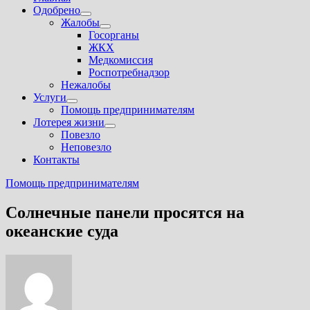
Одобрено
Показать
Жалобы
подменю
Показать
Госорганы
подменю
ЖКХ
Медкомиссия
Роспотребнадзор
Нежалобы
Услуги
Показать
Помощь предпринимателям
подменю
Лотерея жизни
Показать
Повезло
подменю
Неповезло
Контакты
Помощь предпринимателям
Солнечные панели просятся на
океанские суда