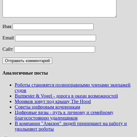
Имя
Email
Сайт
Аналогичные посты
Роботы становятся полноправными членами экипажей
судов
Burmester & Vogel - дорога в океан возможностей
Моряков зовут под крышу The Hood
Советы цифровым кочевникам
Цифровые визы - путь к личному и семейному
благосостоянию удаленщиков
В компании "Амазон" людей принимают на работу и
увольняют роботы