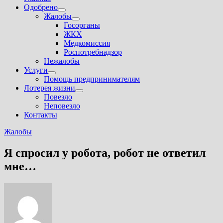
Одобрено
Показать
Жалобы
подменю
Показать
Госорганы
подменю
ЖКХ
Медкомиссия
Роспотребнадзор
Нежалобы
Услуги
Показать
Помощь предпринимателям
подменю
Лотерея жизни
Показать
Повезло
подменю
Неповезло
Контакты
Жалобы
Я спросил у робота, робот не ответил
мне…