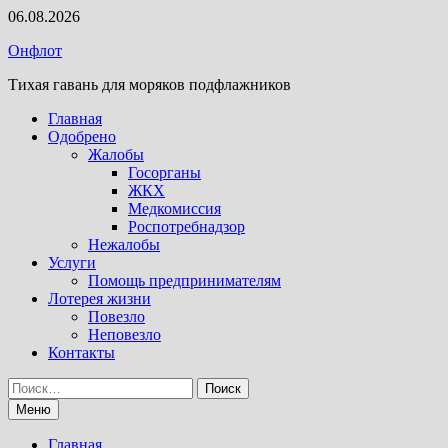
Перейти
06.08.2026
к
Онфлот
содержимому
Тихая гавань для моряков подфлажников
Главная
Одобрено
Жалобы
Госорганы
ЖКХ
Медкомиссия
Роспотребнадзор
Нежалобы
Услуги
Помощь предпринимателям
Лотерея жизни
Повезло
Неповезло
Контакты
Найти:
Меню
Главная