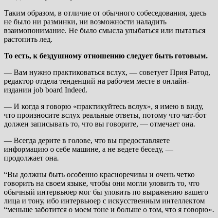
Таким образом, в отличие от обычного собеседования, здесь
не было ни разминки, ни возможности наладить
взаимопонимание. Не было смысла улыбаться или пытаться
растопить лед.
То есть, к бездушному отношению следует быть готовым.
— Вам нужно практиковаться вслух, — советует Прия Ратод,
редактор отдела тенденций на рабочем месте в онлайн-
издании job board Indeed.
— И когда я говорю «практикуйтесь вслух», я имею в виду,
что произносите вслух реальные ответы, потому что чат-бот
должен записывать то, что вы говорите, — отмечает она.
— Всегда дерите в голове, что вы предоставляете
информацию о себе машине, а не ведете беседу, —
продолжает она.
“Вы должны быть особенно красноречивы и очень четко
говорить на своем языке, чтобы они могли уловить то, что
обычный интервьюер мог бы уловить по выражению вашего
лица и тону, ибо интервьюер с искусственным интеллектом
“меньше заботится о моем тоне и больше о том, что я говорю».