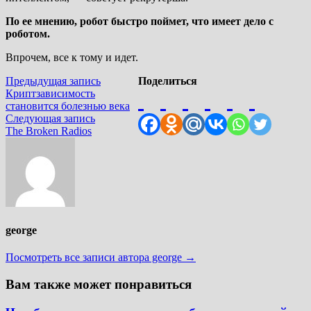
По ее мнению, робот быстро поймет, что имеет дело с
роботом.
Впрочем, все к тому и идет.
Навигация
Предыдущая
Предыдущая запись
Поделиться
запись:
Криптзависимость
по
становится болезнью века
записям
Следующая
Следующая запись
запись:
The Broken Radios
george
Посмотреть все записи автора george →
Вам также может понравиться