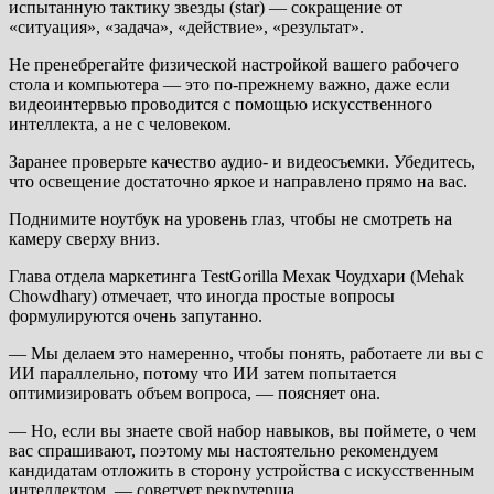
испытанную тактику звезды (star) — сокращение от
«ситуация», «задача», «действие», «результат».
Не пренебрегайте физической настройкой вашего рабочего
стола и компьютера — это по-прежнему важно, даже если
видеоинтервью проводится с помощью искусственного
интеллекта, а не с человеком.
Заранее проверьте качество аудио- и видеосъемки. Убедитесь,
что освещение достаточно яркое и направлено прямо на вас.
Поднимите ноутбук на уровень глаз, чтобы не смотреть на
камеру сверху вниз.
Глава отдела маркетинга TestGorilla Мехак Чоудхари (Mehak
Chowdhary) отмечает, что иногда простые вопросы
формулируются очень запутанно.
— Мы делаем это намеренно, чтобы понять, работаете ли вы с
ИИ параллельно, потому что ИИ затем попытается
оптимизировать объем вопроса, — поясняет она.
— Но, если вы знаете свой набор навыков, вы поймете, о чем
вас спрашивают, поэтому мы настоятельно рекомендуем
кандидатам отложить в сторону устройства с искусственным
интеллектом, — советует рекрутерша.