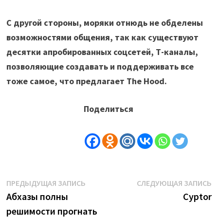
С другой стороны, моряки отнюдь не обделены
возможностями общения, так как существуют
десятки апробированных соцсетей, Т-каналы,
позволяющие создавать и поддерживать все
тоже самое, что предлагает The Hood.
Поделиться
Навигация
Предыдущая
С
ПРЕДЫДУЩАЯ ЗАПИСЬ
СЛЕДУЮЩАЯ ЗАПИСЬ
запись:
з
Абхазы полны
Cyptor
по
решимости прогнать