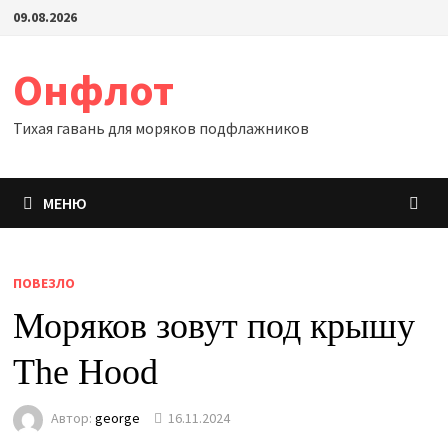
Перейти
09.08.2026
к
содержимому
Онфлот
Тихая гавань для моряков подфлажников
МЕНЮ
ПОВЕЗЛО
Моряков зовут под крышу
The Hood
Автор:
george
16.11.2024