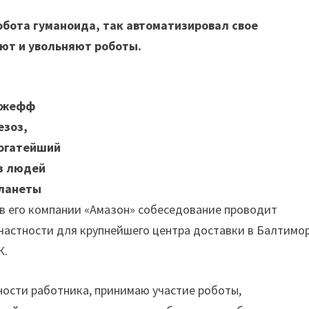
бота гуманоида, так автоматизировал свое
ают и увольняют роботы.
жефф
езоз,
огатейший
з людей
ланеты
в его компании «Амазон» собеседование проводит
 частности для крупнейшего центра доставки в Балтимор
К.
ности работника, принимаю участие роботы,