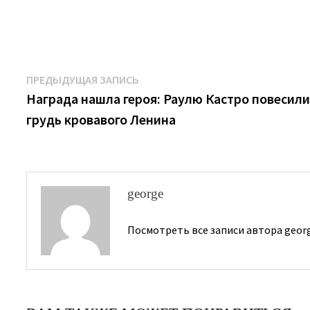
Навигация
Предыдущая
ПРЕДЫДУЩАЯ ЗАПИСЬ
запись:
Награда нашла героя: Раулю Кастро повесили
по
грудь кровавого Ленина
записям
george
Посмотреть все записи автора geor