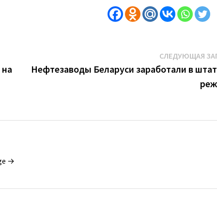
СЛЕДУЮЩАЯ ЗА
 на
Нефтезаводы Беларуси заработали в шта
реж
ge →