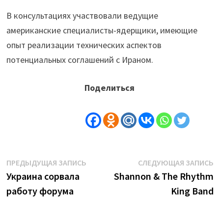
В консультациях участвовали ведущие
американские специалисты-ядерщики, имеющие
опыт реализации технических аспектов
потенциальных соглашений с Ираном.
Поделиться
Навигация
Предыдущая
С
ПРЕДЫДУЩАЯ ЗАПИСЬ
СЛЕДУЮЩАЯ ЗАПИСЬ
запись:
з
Украина сорвала
Shannon & The Rhythm
по
работу форума
King Band
записям