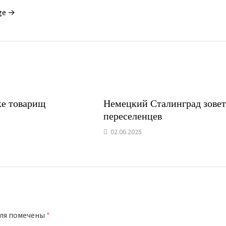
ge →
ке товарищ
Немецкий Сталинград зове
переселенцев
02.06.2025
оля помечены
*