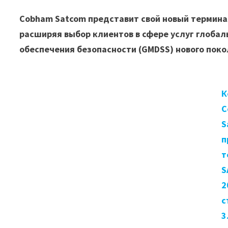
Cobham Satcom представит свой новый терминал 
расширяя выбор клиентов в сфере услуг глобал
обеспечения безопасности (GMDSS) нового поко
К
C
S
п
т
S
2
с
3