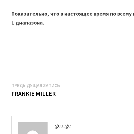
Показательно, что в настоящее время по всему 
L-диапазона.
Навигация
Предыдущая
ПРЕДЫДУЩАЯ ЗАПИСЬ
запись:
FRANKIE MILLER
по
записям
george