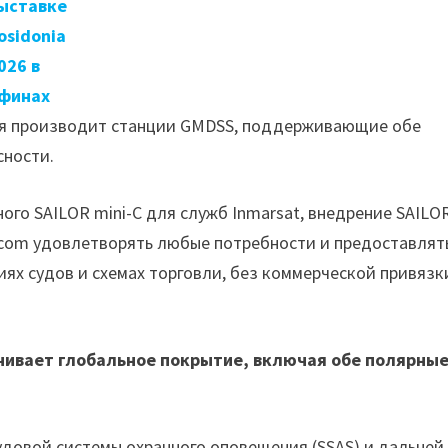
ыставке
osidonia
026 в
финах
ния производит станции GMDSS, поддерживающие обе
сности.
го SAILOR mini-C для служб Inmarsat, внедрение SAILO
atcom удовлетворять любые потребности и предоставлят
ях судов и схемах торговли, без коммерческой привязк
ечивает глобальное покрытие, включая обе полярны
довой системы охранного оповещения (SSAS) и дальней