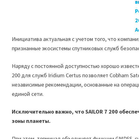
в
P
2
А
Инициатива актуальная с учетом того, что компа
признанные экосистемы спутниковых служб безопа
Наряду с постоянной доступностью хорошо известно
200 для служб Iridium Certus позволяет Cobham S
независимые рекомендации, основанные на операци
единой сети.
Исключительно важно, что SAILOR 7 200 обесп
зоны планеты.
При этом, терминал объединяет функции GMDSS, су