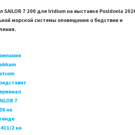
SAILOR 7 200 для Iridium на выставке Posidonia 202
ьной морской системы оповещения о бедствии и
ления.
омпания
obham
atcom
редставит
ерминал
AILOR 7
00 на
тенде
.411/2 на