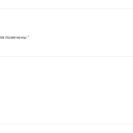
оля помечены
*