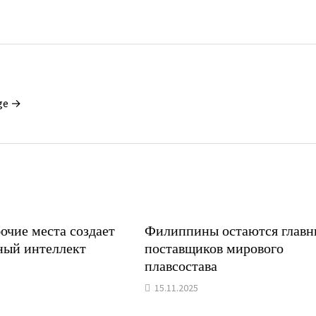
ge →
очие места создает
Филиппины остаются глав
ный интеллект
поставщиков мирового
плавсостава
15.11.2025