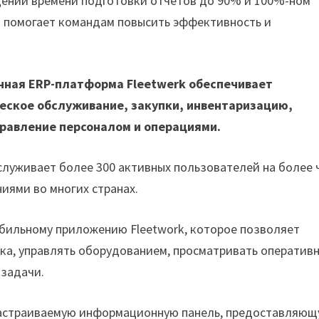
щении времени подготовки отчетов до 90% и 100%-ном
о помогает командам повысить эффективность и
ачная ERP-платформа Fleetwerk обеспечивает
еское обслуживание, закупки, инвентаризацию,
правление персоналом и операциями.
бслуживает более 300 активных пользователей на более 
иями во многих странах.
бильному приложению Fleetwork, которое позволяет
ка, управлять оборудованием, просматривать оператив
 задачи.
настраиваемую информационную панель, предоставляю