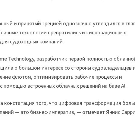
нный и принятый Грецией однозначно утвердился в гла
блачные технологии превратились из инновационных
 для судоходных компаний.
time Technology, разработчик первой полностью облачно
бщила о большом интересе со стороны судовладельцев 
ение флотом, оптимизировать рабочие процессы и
с помощью встроенных облачных решений на базе Al.
ла констатация того, что цифровая трансформация бол
паний — это бизнес-императив, — отмечает Яннис Сарри