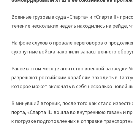
Военные грузовые суда «Спарта» и «Спарта II» прис
течение нескольких недель находились на рейде, ч
На фоне слухов о провале переговоров о продолже
сухопутные войска накопили запасы ценного оборуд
Ранее в этом месяце агентство военной разведки У
разрешают российским кораблям заходить в Тартус
которое может включать в себя несколько новейши
В минувший вторник, после того как стало извест
порта, «Спарта II» вошла во внутреннюю гавань и 
к погрузке подготовленных к отправке транспортны