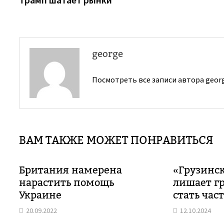
по
записям
george
Посмотреть все записи автора geor
ВАМ ТАКЖЕ МОЖЕТ ПОНРАВИТЬСЯ
Британия намерена
«Грузинс
нарастить помощь
лишает г
Украине
стать час
20.09.2022
12.10.2024