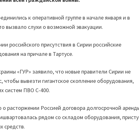
оединились к оперативной группе в начале января и в
то вызвало слухи о возможной эвакуации.
нии российского присутствия в Сирии российские
ования на причале в Тартусе.
краины «ГУР» заявило, что новые правители Сирии не
, чтобы вывезти гигантское скопление оборудования,
х систем ПВО С-400.
но о расторжении Россией договора долгосрочной аренд
пришвартовалась рядом со складом оборудования, прист
х средств.