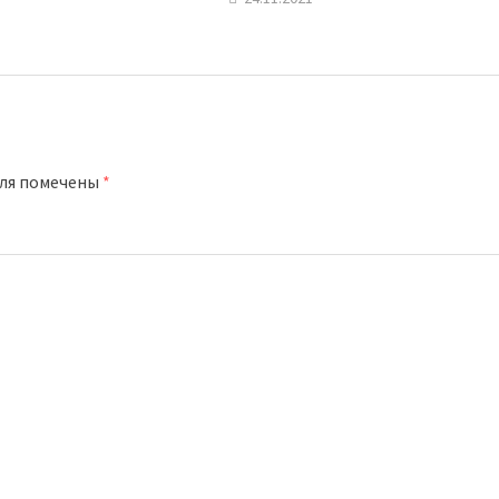
оля помечены
*