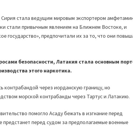
а Сирия стала ведущим мировым экспортером амфетамин
тки стали привычным явлением на Ближнем Востоке, и
ое государство», предпочитали их за то, что они повы
росами безопасности, Латакия стала основным пор
оизводства этого наркотика.
ь контрабандой через иорданскую границу, но
дством морской контрабанды через Тартус и Латакию.
вительство помогло Асаду бежать в изгнание перед
не предстанет перед судом за предполагаемые военные