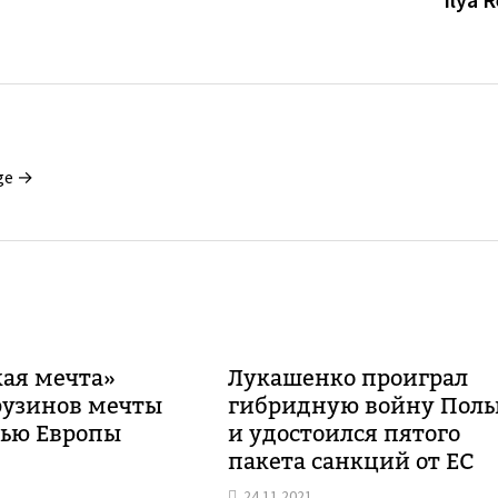
ge →
кая мечта»
Лукашенко проиграл
рузинов мечты
гибридную войну Пол
тью Европы
и удостоился пятого
пакета санкций от ЕС
24.11.2021