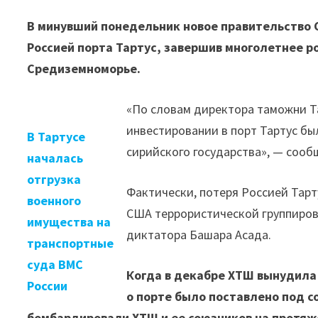
В минувший понедельник новое правительство
Россией порта Тартус, завершив многолетнее р
Средиземноморье.
«По словам директора таможни Т
инвестировании в порт Тартус был
В Тартусе
сирийского государства», — сооб
началась
отгрузка
Фактически, потеря Россией Тарту
военного
США террористической группировк
имущества на
диктатора Башара Асада.
транспортные
суда ВМС
Когда в декабре ХТШ вынудила
России
о порте было поставлено под 
бомбардировали ХТШ и ее союзников на протяж