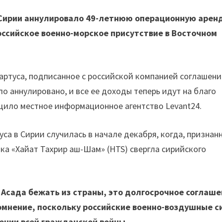
 Сирии аннулировало 49-летнюю операционную арен
оссийское военно-морское присутствие в Восточном
артуса, подписанное с российской компанией соглашени
о аннулировано, и все ее доходы теперь идут на благо
щило местное информационное агентство Levant24.
са в Сирии случилась в начале декабря, когда, признан
а «Хайат Тахрир аш-Шам» (HTS) свергла сирийского
 Асада бежать из страны, это долгосрочное соглаш
сомнение, поскольку российские военно-воздушные 
ении всей гражданской войны.