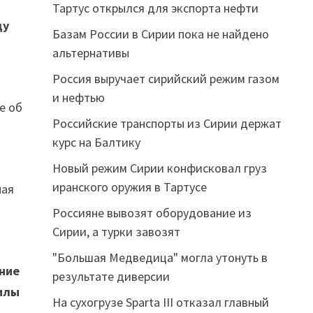
Тартус открылся для экспорта нефти
ду
Базам России в Сирии пока не найдено
альтернативы
Россия выручает сирийский режим газом
и нефтью
е об
Российские транспорты из Сирии держат
курс на Балтику
Новый режим Сирии конфисковал груз
иранского оружия в Тартусе
ная
Россияне вывозят оборудование из
Сирии, а турки завозят
"Большая Медведица" могла утонуть в
ение
результате диверсии
силы
На сухогрузе Sparta III отказал главный