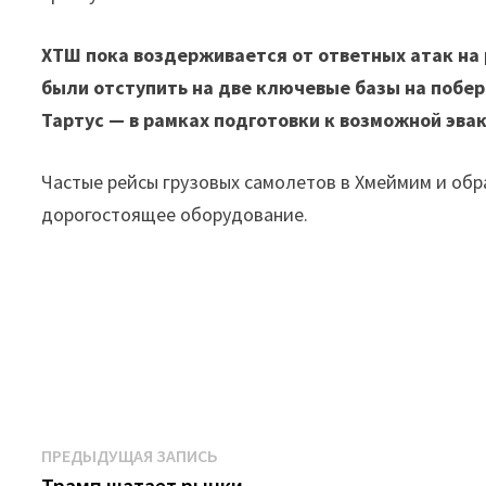
ХТШ пока воздерживается от ответных атак на
были отступить на две ключевые базы на побе
Тартус — в рамках подготовки к возможной эва
Частые рейсы грузовых самолетов в Хмеймим и обр
дорогостоящее оборудование.
Навигация
Предыдущая
ПРЕДЫДУЩАЯ ЗАПИСЬ
запись:
Трамп шатает рынки