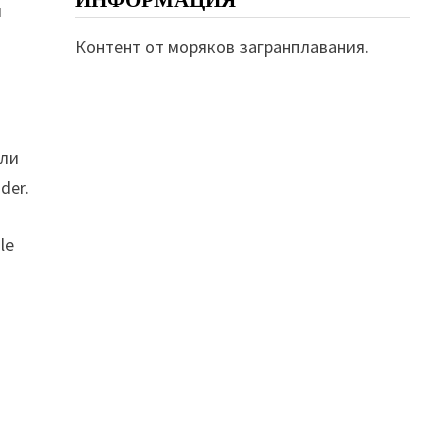
ИНФОРМАЦИЯ
и
Контент от моряков загранплавания.
ели
der.
le