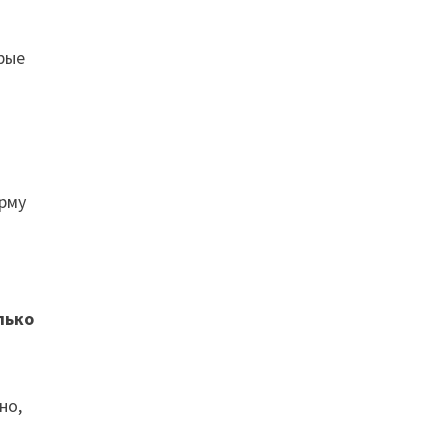
рые
орму
лько
но,