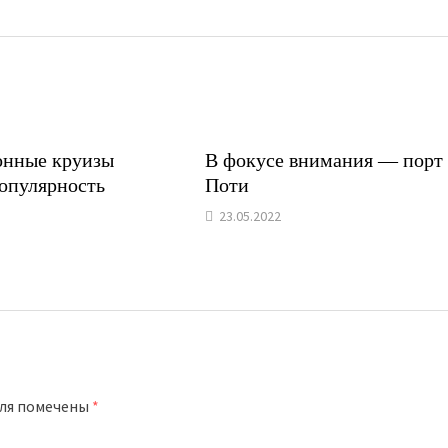
онные круизы
В фокусе внимания — порт
опулярность
Поти
23.05.2022
оля помечены
*