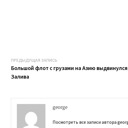
Навигация
Предыдущая
ПРЕДЫДУЩАЯ ЗАПИСЬ
запись:
Большой флот с грузами на Азию выдвинулся
по
Залива
записям
george
Посмотреть все записи автора geor