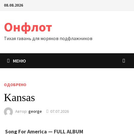
Перейти
08.08.2026
к
содержимому
Онфлот
Тихая гавань для моряков подфлажников
МЕНЮ
ОДОБРЕНО
Kansas
Автор:
george
07.07.2026
Song For America — FULL ALBUM