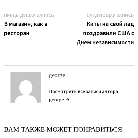
Навигация
Предыдущая
С
ПРЕДЫДУЩАЯ ЗАПИСЬ
СЛЕДУЮЩАЯ ЗАПИСЬ
запись:
з
В магазин, как в
Киты на свой лад
по
ресторан
поздравили США с
записям
Днем независимости
george
Посмотреть все записи автора
george →
ВАМ ТАКЖЕ МОЖЕТ ПОНРАВИТЬСЯ